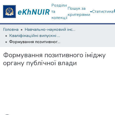
Розділи
Пошук за
та
Статистика
критеріями
колекції
Головна
Навчально-науковий інститут "Інститут державного управління"
Кваліфікаційні випускні роботи магістрів. Інститут державного управління
Формування позитивного іміджу органу публічної влади
Формування позитивного іміджу
органу публічної влади