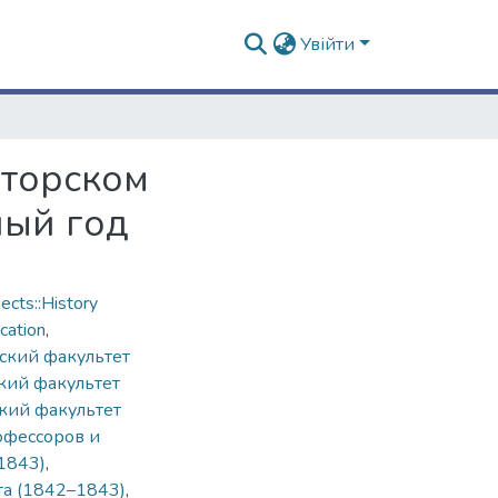
Увійти
аторском
ный год
cts::History
cation
,
ский факультет
кий факультет
кий факультет
офессоров и
1843)
,
та (1842–1843)
,