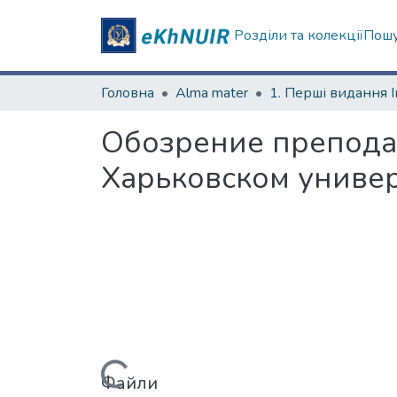
Розділи та колекції
Пошу
Головна
Alma mater
Обозрение препода
Харьковском универ
Файли