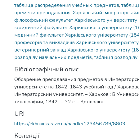
таблица распределения учебных предметов
,
таблиц
времени преподавания
,
Харківський Імператорськи
філософський факультет Харківського університету
юридичний факультет Харківського університету (
медичний факультет Харківського університету (18
професорів та викладачів Харківського університет
ветеринарний заклад Харківського університету (1
розподілу навчальних предметів
,
таблиця розподілу
Бібліографічний опис
Обозрение преподавания предметов в Императорс
университете на 1842–1843 учебный год / Харьков
Императорский университет. – Харьков : В Универс
типографии, 1842 . – 32 с. – Конволют.
URI
https://ekhnuir.karazin.ua/handle/123456789/8803
Колекції