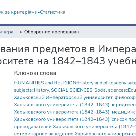
к за критеріями
Статистика
1. Перші видання Імператорського Харківського університету
Обозрение преподавания предметов в Императорском Харьковском университете на 1842–1843 учебный год
вания предметов в Импер
ситете на 1842–1843 учеб
Ключові слова
HUMANITIES and RELIGION::History and philosophy subje
subjects::History
,
SOCIAL SCIENCES::Social sciences::Edu
Харьковский Императорский университет
,
философ
Харьковского университета (1842–1843)
,
юридичес
Харьковского университета (1842–1843)
,
медицинс
Харьковского университета (1842–1843)
,
список пр
преподавателей Харьковского университета (1842–
ветеринарное заведение Харьковского университе