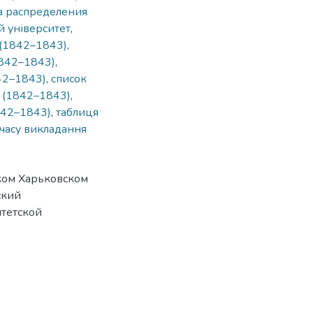
а распределения
й університет
,
 (1842–1843)
,
1842–1843)
,
42–1843)
,
список
у (1842–1843)
,
842–1843)
,
таблиця
 часу викладання
ком Харьковском
ский
итетской