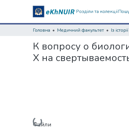
Розділи та колекції
Пошу
Головна
Медичний факультет
К вопросу о биолог
X на свертываемост
Вантажиться...
Файли