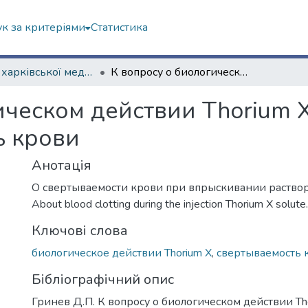
к за критеріями
Статистика
Із історії харківської медичної школи
К вопросу о биологическом действии Thorium X. Влияние Thorium X на свертываемость крови
ическом действии Thorium 
ь крови
Анотація
О свертываемости крови при впрыскивании раствора
About blood clotting during the injection Thorium X solute.
Ключові слова
биологическое действии Thorium X
,
свертываемость 
Бібліографічний опис
Гринев Д.П. К вопросу о биологическом действии Th