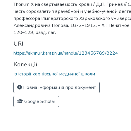
Thorium X на свертываемость крови / Д.П. Гринев // 
честь сорокалетия врачебной и учебно-ученой деят
профессора Императорского Харьковского универси
Александровича Попова. 1872–1912. – Х. : Печатное д
120–129, разд. паг.
URI
https://ekhnuir.karazin.ua/handle/123456789/8224
Колекції
Із історії харківської медичної школи
Повна інформація про документ
Google Scholar