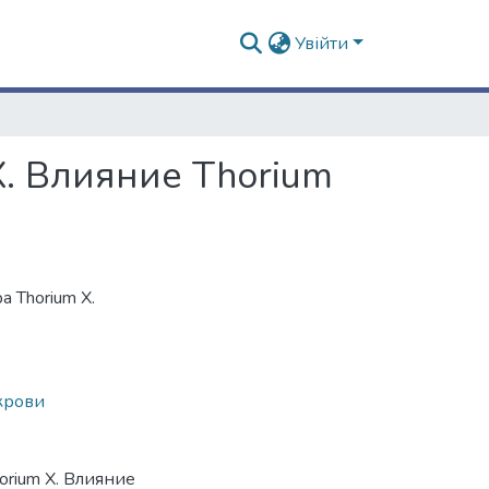
Увійти
X. Влияние Thorium
 Thorium X.
крови
orium X. Влияние