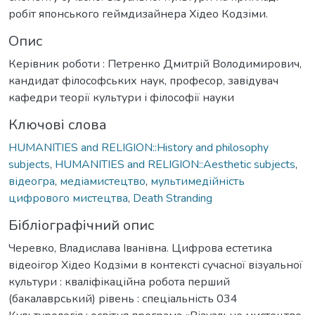
робіт японського геймдизайнера Хідео Кодзіми.
Опис
Керівник роботи : Петренко Дмитрій Володимирович,
кандидат філософських наук, професор, завідувач
кафедри теорії культури і філософії науки
Ключові слова
HUMANITIES and RELIGION::History and philosophy
subjects
,
HUMANITIES and RELIGION::Aesthetic subjects
,
відеогра
,
медіамистецтво
,
мультимедійність
цифрового мистецтва
,
Death Stranding
Бібліографічний опис
Черевко, Владислава Іванівна. Цифрова естетика
відеоігор Хідео Кодзіми в контексті сучасної візуальної
культури : кваліфікаційна робота перший
(бакалаврський) рівень : спеціальність 034