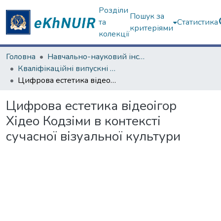
Розділи
Пошук за
та
Статистика
критеріями
колекції
Головна
Навчально-науковий інститут філософії, культурології, політології
Кваліфікаційні випускні роботи бакалаврів. Навчально-науковий інститут філософії, культурології, політології
Цифрова естетика відеоігор Хідео Кодзіми в контексті сучасної візуальної культури
Цифрова естетика відеоігор
Хідео Кодзіми в контексті
сучасної візуальної культури