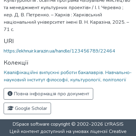
Культурологія : освітня програма «Візуальне мистецтво
та менеджмент культурних проектів» / І. І. Черевко ;
кер. Д. В. Петренко. – Харків : Харківський
національний університет імені В. Н. Каразіна, 2025. –
71 с.
URI
https://ekhnuir.karazin.ua/handle/123456789/22464
Колекції
Кваліфікаційні випускні роботи бакалаврів. Навчально-
науковий інститут філософії, культурології, політології
Повна інформація про документ
Google Scholar
DSpace software
copyright © 2002-2026
LYRASIS
Цей контент доступний на умовах ліцензії
Creative