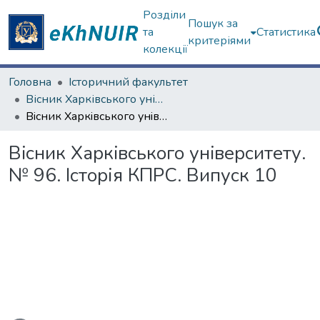
Розділи
Пошук за
та
Статистика
критеріями
колекції
Головна
Історичний факультет
Вісник Харківського університету. "Історія"
Вiсник Харкiвського унiверситету. № 96. Історія КПРС. Випуск 10
Вiсник Харкiвського унiверситету.
№ 96. Історія КПРС. Випуск 10