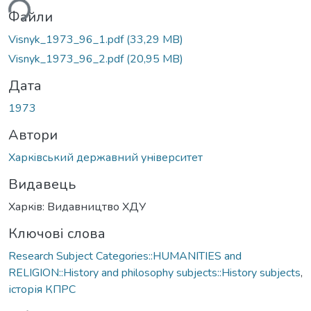
ься...
Файли
Visnyk_1973_96_1.pdf
(33,29 MB)
Visnyk_1973_96_2.pdf
(20,95 MB)
Дата
1973
Автори
Харкiвський державний унiверситет
Видавець
Харкiв: Видавництво ХДУ
Ключові слова
Research Subject Categories::HUMANITIES and
RELIGION::History and philosophy subjects::History subjects
,
історія КПРС