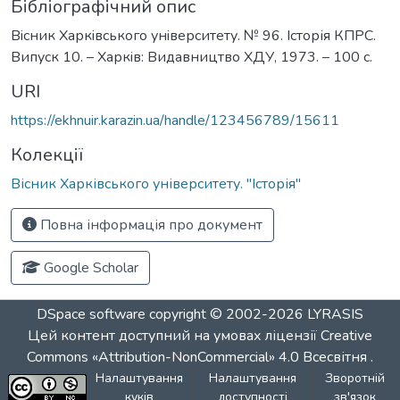
Бібліографічний опис
Вiсник Харкiвського унiверситету. № 96. Історія КПРС.
Випуск 10. – Харкiв: Видавництво ХДУ, 1973. – 100 с.
URI
https://ekhnuir.karazin.ua/handle/123456789/15611
Колекції
Вісник Харківського університету. "Історія"
Повна інформація про документ
Google Scholar
DSpace software
copyright © 2002-2026
LYRASIS
Цей контент доступний на умовах ліцензії
Creative
Commons «Attribution-NonCommercial» 4.0 Всесвітня
.
Налаштування
Налаштування
Зворотній
куків
доступності
зв'язок