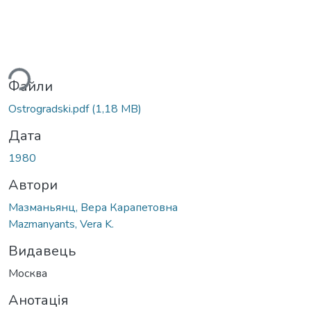
ться...
Файли
Ostrogradski.pdf
(1,18 MB)
Дата
1980
Автори
Мазманьянц, Вера Карапетовна
Mazmanyants, Vera K.
Видавець
Москва
Анотація