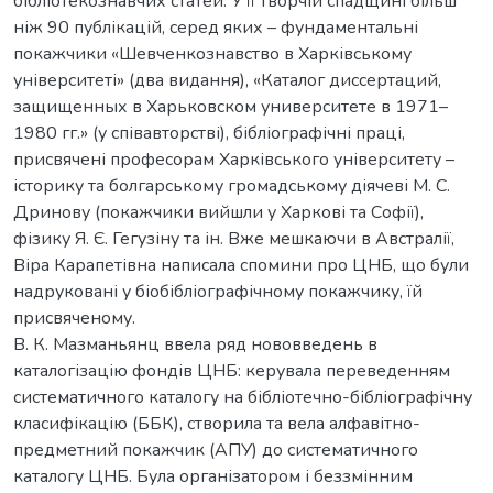
бібліотекознавчих статей. У її творчій спадщині більш
ніж 90 публікацій, серед яких – фундаментальні
покажчики «Шевченкознавство в Харківському
університеті» (два видання), «Каталог диссертаций,
защищенных в Харьковском университете в 1971–
1980 гг.» (у співавторстві), бібліографічні праці,
присвячені професорам Харківського університету –
історику та болгарському громадському діячеві М. С.
Дринову (покажчики вийшли у Харкові та Софії),
фізику Я. Є. Гегузіну та ін. Вже мешкаючи в Австралії,
Віра Карапетівна написала спомини про ЦНБ, що були
надруковані у біобібліографічному покажчику, їй
присвяченому.
В. К. Мазманьянц ввела ряд нововведень в
каталогізацію фондів ЦНБ: керувала переведенням
систематичного каталогу на бібліотечно-бібліографічну
класифікацію (ББК), створила та вела алфавітно-
предметний покажчик (АПУ) до систематичного
каталогу ЦНБ. Була організатором і беззмінним