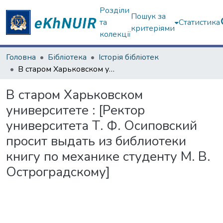
Розділи
Пошук за
та
Статистика
критеріями
колекції
Головна
Бібліотека
Історія бібліотек
В старом Харьковском университете : [Ректор университета Т. Ф. Осиповский просит выдать из библиотеки книгу по механике студенту М. В. Остроградскому]
В старом Харьковском
университете : [Ректор
университета Т. Ф. Осиповский
просит выдать из библиотеки
книгу по механике студенту М. В.
Остроградскому]