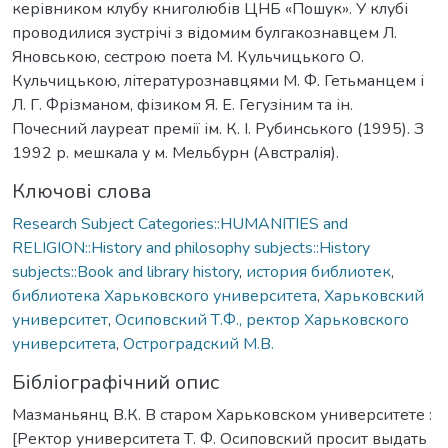
керівником клубу книголюбів ЦНБ «Пошук». У клубі
проводилися зустрічі з відомим булгакознавцем Л.
Яновською, сестрою поета М. Кульчицького О.
Кульчицькою, літературознавцями М. Ф. Гетьманцем і
Л. Г. Фрізманом, фізиком Я. Е. Гегузіним та ін.
Почесний лауреат премії ім. К. І. Рубинського (1995). З
1992 р. мешкала у м. Мельбурн (Австралія).
Ключові слова
Research Subject Categories::HUMANITIES and
RELIGION::History and philosophy subjects::History
subjects::Book and library history
,
история библиотек
,
библиотека Харьковского университета
,
Харьковский
университет
,
Осиповский Т.Ф., ректор Харьковского
университета
,
Остроградский М.В.
Бібліографічний опис
Мазманьянц В.К. В старом Харьковском университете :
[Ректор университета Т. Ф. Осиповский просит выдать