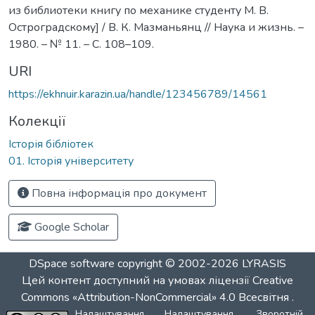
из библиотеки книгу по механике студенту М. В.
Остроградскому] / В. К. Мазманьянц // Наука и жизнь. –
1980. – № 11. – С. 108–109.
URI
https://ekhnuir.karazin.ua/handle/123456789/14561
Колекції
Історія бібліотек
01. Історія університету
Повна інформація про документ
Google Scholar
DSpace software
copyright © 2002-2026
LYRASIS
Цей контент доступний на умовах ліцензії
Creative
Commons «Attribution-NonCommercial» 4.0 Всесвітня
.
Налаштування
Налаштування
Зворотній