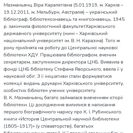
Мазманьянц Віра Карапетівна (5.01.1919, м. Харків –
19.12.2011, м. Мельбурн, Австралія) – український
бібліограф, бібліотекознавець та книгознавець. 1945
р. закінчила філологічний факультетХарківського
державного університету (нині – Харківський
національний університет ім. В. Н. Каразіна). Того ж
року прийнята на роботу до Центральної наукової
бібліотеки ХДУ. Працювала бібліографом, вченим
секретарем, заступником директора ЦНБ. Виявила в
фонді ЦНБ бібліотеку Стефана Яворського, ввела її у
науковий обіг. З її ініціативи стали формуватися
колекції видань друкарні Харківського університету,
особистих бібліотек учених університету.
В. К. Мазманьянц багато займалася вивченням історії
бібліотеки. Ці дослідження вилилися в написання
першого біографічного нарису про К. І. Рубинського,
книги «История Центральной научной библиотеки
(1805–1917)» (у співавторстві), багатьох