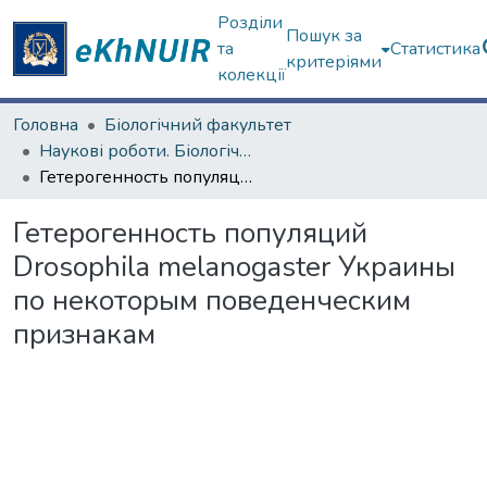
Розділи
Пошук за
та
Статистика
критеріями
колекції
Головна
Біологічний факультет
Наукові роботи. Біологічний факультет
Гетерогенность популяций Drosophila melanogaster Украины по некоторым поведенческим признакам
Гетерогенность популяций
Drosophila melanogaster Украины
по некоторым поведенческим
признакам