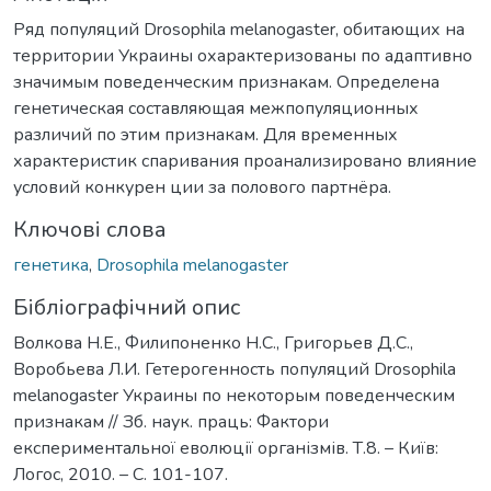
Ряд популяций Drosophila melanogaster, обитающих на
территории Украины охарактеризованы по адаптивно
значимым поведенческим признакам. Определена
генетическая составляющая межпопуляционных
различий по этим признакам. Для временных
характеристик спаривания проанализировано влияние
условий конкурен ции за полового партнёра.
Ключові слова
генетика
,
Drosophila melanogaster
Бібліографічний опис
Волкова Н.Е., Филипоненко Н.С., Григорьев Д.С.,
Воробьева Л.И. Гетерогенность популяций Drosophila
melanogaster Украины по некоторым поведенческим
признакам // Зб. наук. праць: Фактори
експериментальної еволюції організмів. Т.8. – Київ:
Логос, 2010. – С. 101-107.