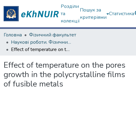
Розділи
Пошук за
та
Статистика
критеріями
колекції
Головна
Фізичний факультет
Наукові роботи. Фізичний факультет
Effect of temperature on the pores growth in the polycrystalline films of fusible metals
Effect of temperature on the pores
growth in the polycrystalline films
of fusible metals