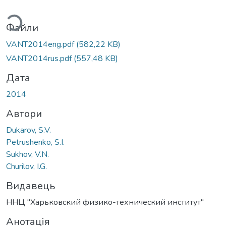
житься...
Файли
VANT2014eng.pdf
(582,22 KB)
VANT2014rus.pdf
(557,48 KB)
Дата
2014
Автори
Dukarov, S.V.
Petrushenko, S.I.
Sukhov, V.N.
Churilov, I.G.
Видавець
ННЦ "Харьковский физико-технический институт"
Анотація