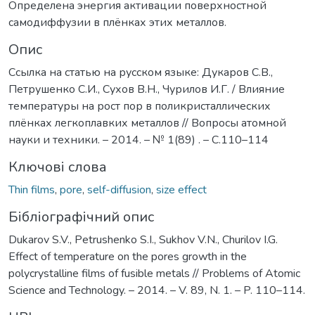
Определена энергия активации поверхностной
самодиффузии в плёнках этих металлов.
Опис
Ссылка на статью на русском языке: Дукаров С.В.,
Петрушенко С.И., Сухов В.Н., Чурилов И.Г. / Влияние
температуры на рост пор в поликристаллических
плёнках легкоплавких металлов // Вопросы атомной
науки и техники. – 2014. – № 1(89) . – С.110–114
Ключові слова
Thin films
,
pore
,
self-diffusion
,
size effect
Бібліографічний опис
Dukarov S.V., Petrushenko S.I., Sukhov V.N., Churilov I.G.
Effect of temperature on the pores growth in the
polycrystalline films of fusible metals // Problems of Atomic
Science and Technology. – 2014. – V. 89, N. 1. – P. 110–114.