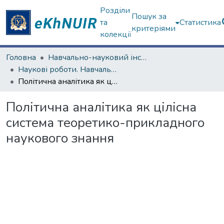
Розділи
Пошук за
та
Статистика
критеріями
колекції
Головна
Навчально-науковий інститут філософії, культурології, політології
Наукові роботи. Навчально-науковий інститут філософії, культурології, політології
Політична аналітика як цілісна система теоретико-прикладного наукового знання
Політична аналітика як цілісна
система теоретико-прикладного
наукового знання