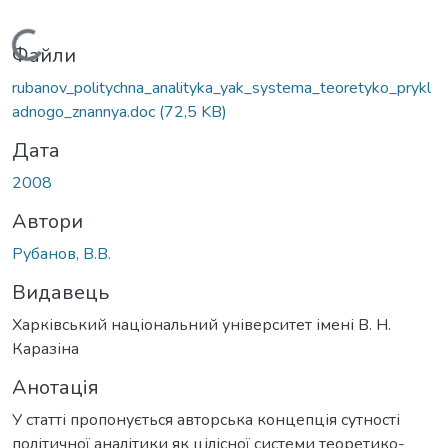
Вантажиться...
Файли
rubanov_politychna_analityka_yak_systema_teoretyko_prykl
adnogo_znannya.doc
(72,5 KB)
Дата
2008
Автори
Рубанов, В.В.
Видавець
Харківський національний університет імені В. Н.
Каразіна
Анотація
У статті пропонується авторська концепція сутності
політичної аналітики як цілісної системи теоретико-