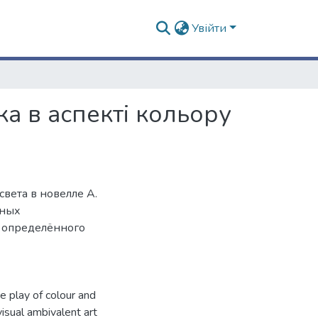
Увійти
ка в аспекті кольору
света в новелле А.
тных
я определённого
he play of colour and
visual ambivalent art