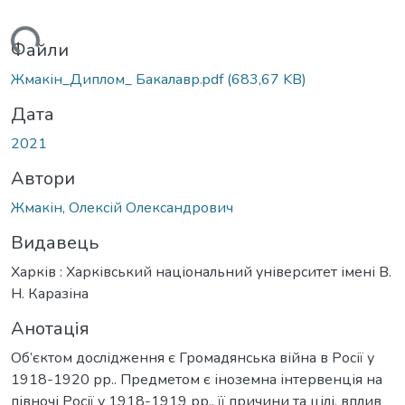
ться...
Файли
Жмакін_Диплом_ Бакалавр.pdf
(683,67 KB)
Дата
2021
Автори
Жмакін, Олексій Олександрович
Видавець
Харків : Харківський національний університет імені В.
Н. Каразіна
Анотація
Об’єктом дослідження є Громадянська війна в Росії у
1918-1920 рр.. Предметом є іноземна інтервенція на
півночі Росії у 1918-1919 рр., її причини та цілі, вплив