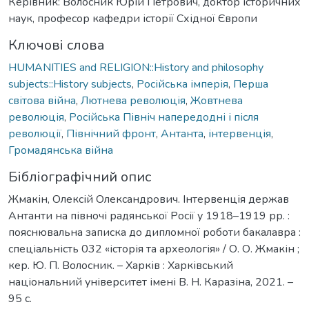
Керівник: Волосник Юрій Петрович, доктор історичних
наук, професор кафедри історії Східної Європи
Ключові слова
HUMANITIES and RELIGION::History and philosophy
subjects::History subjects
,
Російська імперія
,
Перша
світова війна
,
Лютнева революція
,
Жовтнева
революція
,
Російська Північ напередодні і після
революції
,
Північний фронт
,
Антанта
,
інтервенція
,
Громадянська війна
Бібліографічний опис
Жмакін, Олексій Олександрович. Інтервенція держав
Антанти на півночі радянської Росії у 1918–1919 рр. :
пояснювальна записка до дипломної роботи бакалавра :
спеціальність 032 «історія та археологія» / О. О. Жмакін ;
кер. Ю. П. Волосник. – Харків : Харківський
національний університет імені В. Н. Каразіна, 2021. –
95 с.