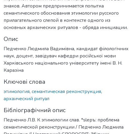
знаков. Автором предпринимается попытка
семантического обоснования этимологии русского
прилагательного слепой в контексте одного из
основных архаических ритуалов - обряда инициации.
Опис
Педченко Людмила Вадимівна, кандидат філологічних
наук, доцент, завідувач кафедри російської мови
Харківського національного університету імені В. Н.
Каразіна
Ключові слова
этимология
,
семантическая реконструкция
,
архаический ритуал
Бібліографічний опис
Педченко Л.В. К этимологии слав. *slеръ: проблема
семантической реконструкции / Педченко Людмила