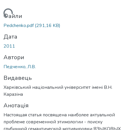
житься...
Файли
Pedchenko.pdf
(291,16 KB)
Дата
2011
Автори
Педченко, Л.В.
Видавець
Харківський національний університет імені В.Н.
Каразіна
Анотація
Настоящая статья посвящена наиболее актуальной
проблеме современной этимологии - поиску
глубинной семантической мотивировки ЯЗЬІКОВЬІХ