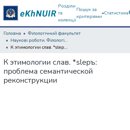
Розділи
Пошук за
та
Статистика
критеріями
колекції
Головна
Філологічний факультет
Наукові роботи. Філологічний факультет
К этимологии слав. *slеръ: проблема семантической реконструкции
К этимологии слав. *slеръ:
проблема семантической
реконструкции