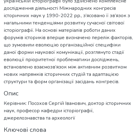
українській історіографії було здійснено комплексне
дослідження діяльності Міжнародних конгресів
історичних наук у 1990-2022 рр., з’ясовано її зв’язок з
нагальними тенденціями розвитку сучасної світової
історіографії. На основі матеріалів роботи даних
форумів істориків вперше визначено перелік факторів,
що зумовили еволюцію організаційної специфіки
даної форми наукової комунікації, розглянуто стадії
еволюції пріоритетної проблематики досліджень,
встановлено взаємозв’язок між активним розвитком
нових напрямків історичних студій та адаптацією
структури та форм організації засідань конгресів.
Опис
Керівник: Посохов Сергій Іванович, доктор історичних
наук, професор кафедри історіографії,
джерелознавства та археології
Ключові слова