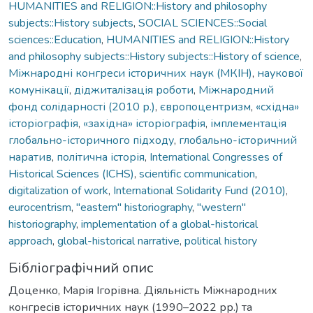
HUMANITIES and RELIGION::History and philosophy
subjects::History subjects
,
SOCIAL SCIENCES::Social
sciences::Education
,
HUMANITIES and RELIGION::History
and philosophy subjects::History subjects::History of science
,
Міжнародні конгреси історичних наук (МКІН)
,
наукової
комунікації
,
діджиталізація роботи
,
Міжнародний
фонд солідарності (2010 р.)
,
європоцентризм
,
«східна»
історіографія
,
«західна» історіографія
,
імплементація
глобально-історичного підходу
,
глобально-історичний
наратив
,
політична історія
,
International Congresses of
Historical Sciences (ICHS)
,
scientific communication
,
digitalization of work
,
International Solidarity Fund (2010)
,
eurocentrism
,
"eastern" historiography
,
"western"
historiography
,
implementation of a global-historical
approach
,
global-historical narrative
,
political history
Бібліографічний опис
Доценко, Марія Ігорівна. Діяльність Міжнародних
конгресів історичних наук (1990–2022 рр.) та