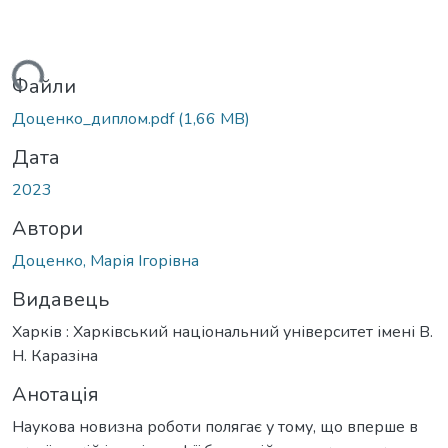
ься...
Файли
Доценко_диплом.pdf
(1,66 MB)
Дата
2023
Автори
Доценко, Марія Ігорівна
Видавець
Харків : Харківський національний університет імені В.
Н. Каразіна
Анотація
Наукова новизна роботи полягає у тому, що вперше в