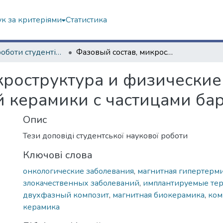
к за критеріями
Статистика
Наукові роботи студентів та аспірантів. Фізичний факультет
Фазовый состав, микроструктура и физические свойства гидроксилапатитной керамики с частицами бариевого феррита
кроструктура и физические
 керамики с частицами ба
Опис
Тези доповіді студентської наукової роботи
Ключові слова
онкологические заболевания
,
магнитная гипертерм
злокачественных заболеваний
,
имплантируемые те
двухфазный композит
,
магнитная биокерамика
,
ком
керамика