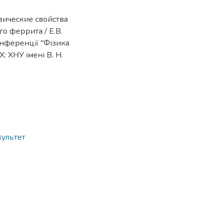
зические свойства
о феррита / Е.В.
онференції "Фізика
Х: ХНУ імені В. Н.
культет