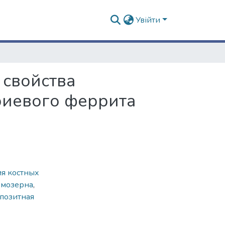
Увійти
 свойства
риевого феррита
ия костных
рмозерна
,
позитная