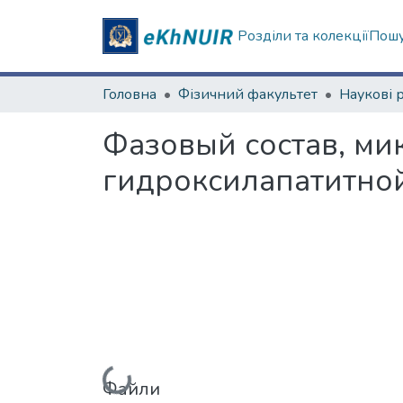
Розділи та колекції
Пошу
Головна
Фізичний факультет
Фазовый состав, ми
гидроксилапатитной
Вантажиться...
Файли