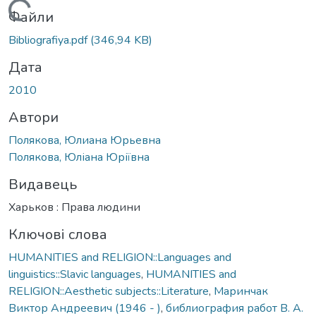
Вантажиться...
Файли
Bibliografiya.pdf
(346,94 KB)
Дата
2010
Автори
Полякова, Юлиана Юрьевна
Полякова, Юліана Юріївна
Видавець
Харьков : Права людини
Ключові слова
HUMANITIES and RELIGION::Languages and
linguistics::Slavic languages
,
HUMANITIES and
RELIGION::Aesthetic subjects::Literature
,
Маринчак
Виктор Андреевич (1946 - )
,
библиография работ В. А.