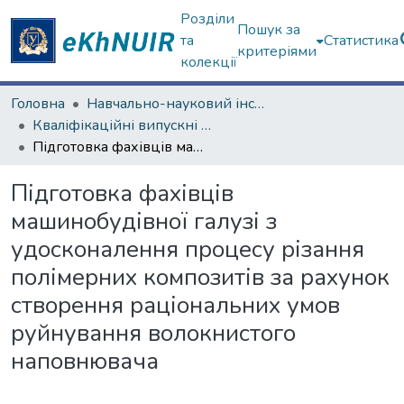
Розділи
Пошук за
та
Статистика
критеріями
колекції
Головна
Навчально-науковий інститут «Українська інженерно-педагогічна академія»
Кваліфікаційні випускні роботи магістрів. Навчально-науковий інститут «Українська інженерно-педагогічна академія»
Підготовка фахівців машинобудівної галузі з удосконалення процесу різання полімерних композитів за рахунок створення раціональних умов руйнування волокнистого наповнювача
Підготовка фахівців
машинобудівної галузі з
удосконалення процесу різання
полімерних композитів за рахунок
створення раціональних умов
руйнування волокнистого
наповнювача