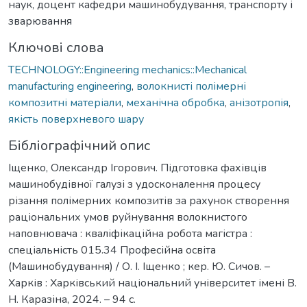
наук, доцент кафедри машинобудування, транспорту і
зварювання
Ключові слова
TECHNOLOGY::Engineering mechanics::Mechanical
manufacturing engineering
,
волокнисті полімерні
композитні матеріали
,
механічна обробка
,
анізотропія
,
якість поверхневого шару
Бібліографічний опис
Іщенко, Олександр Ігорович. Підготовка фахівців
машинобудівної галузі з удосконалення процесу
різання полімерних композитів за рахунок створення
раціональних умов руйнування волокнистого
наповнювача : кваліфікаційна робота магістра :
спеціальність 015.34 Професійна освіта
(Машинобудування) / О. І. Іщенко ; кер. Ю. Сичов. –
Харків : Харківський національний університет імені В.
Н. Каразіна, 2024. – 94 с.