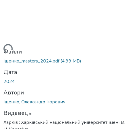
ться...
Файли
Іщенко_masters_2024.pdf
(4,99 MB)
Дата
2024
Автори
Іщенко, Олександр Ігорович
Видавець
Харків : Харківський національний університет імені В.