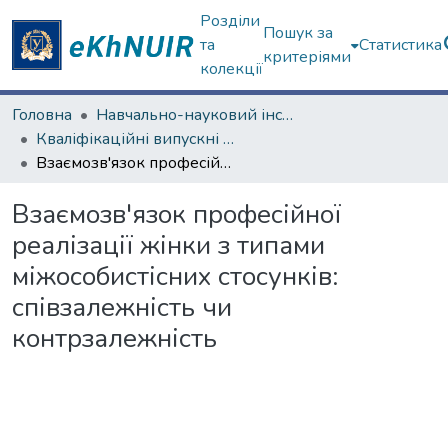
Розділи
Пошук за
та
Статистика
критеріями
колекції
Головна
Навчально-науковий інститут «Українська інженерно-педагогічна академія»
Кваліфікаційні випускні роботи магістрів. Навчально-науковий інститут «Українська інженерно-педагогічна академія»
Взаємозв'язок професійної реалізації жінки з типами міжособистісних стосунків: співзалежність чи контрзалежність
Взаємозв'язок професійної
реалізації жінки з типами
міжособистісних стосунків:
співзалежність чи
контрзалежність