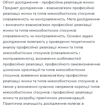
Об’єкт дослідження – професійна реалізація жінки.
Предмет дослідження – взаємозв’язок професійної
реалізації жінки та типів міжособистісних стосунків:
співзалежність чи контрзалежність. Мета дослідження
– визначити взаємозв’язок професійної реалізації
жінки та типів міжособистісних стосунків:
співзалежність чи контрзалежність. Основні задачі
дослідження полягають у проведенні теоретичного
аналізу професійної реалізації жінки та типів
міжособистісних стосунків (співзалежність і
контрзалежність); визначенні особливостей
професійної реалізації, професійного самовизначення,
ціннісних орієнтацій та типів міжособистісних
стосунків; виявленні взаємозв’язку професійної
реалізації жінки та типів міжособистісних стосунків; а
також у визначенні сучасних напрямків корекції типів
міжособистісних стосунків і професійної реалізації
жінки та розробці практичних рекомендацій.
Практична значущість дослідження полягає в