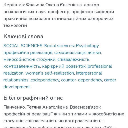
Керівник: Фальова Олена Євгенівна, доктор
психологічних наук, професор, професор кафедри
практичної психології та інноваційних оздоровчих
технологій
Ключові слова
SOCIAL SCIENCES::Social sciences::Psychology
,
професійна реалізація
,
самореалізація жінки
,
міжособистісні стосунки
,
співзалежність
,
контрзалежність
,
кар’єрний розвиток
,
professional
realization
,
women’s self-realization
,
interpersonal
relationships
,
codependency
,
counter-dependency
,
career
development
Бібліографічний опис
Панченко, Тетяна Анатоліївна. Взаємозв'язок
професійної реалізації жінки з типами міжособистісних
стосунків: співзалежність чи контрзалежність :
кваліфікаційна робота магістра: спеціальність 053 –