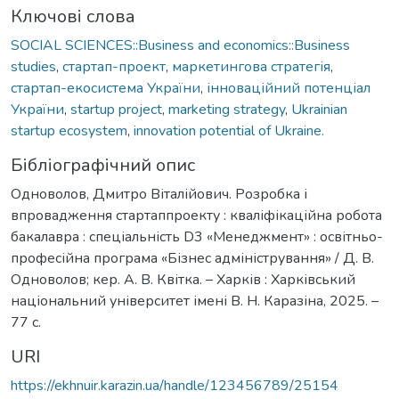
Ключові слова
SOCIAL SCIENCES::Business and economics::Business
studies
,
стартап-проект
,
маркетингова стратегія
,
стартап-екосистема України
,
інноваційний потенціал
України
,
startup project
,
marketing strategy
,
Ukrainian
startup ecosystem
,
innovation potential of Ukraine.
Бібліографічний опис
Одноволов, Дмитро Віталійович. Розробка і
впровадження стартаппроекту : кваліфікаційна робота
бакалавра : спеціальність D3 «Менеджмент» : освітньо-
професійна програма «Бізнес адміністрування» / Д. В.
Одноволов; кер. А. В. Квітка. – Харків : Харківський
національний університет імені В. Н. Каразіна, 2025. –
77 с.
URI
https://ekhnuir.karazin.ua/handle/123456789/25154