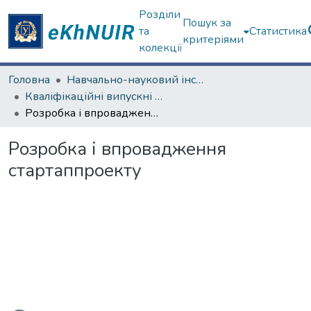
Розділи
Пошук за
та
Статистика
критеріями
колекції
Головна
Навчально-науковий інститут "Каразінська школа бізнесу"
Кваліфікаційні випускні роботи бакалаврів. Навчально-науковий інститут "Каразінська школа бізнесу"
Розробка і впровадження стартаппроекту
Розробка і впровадження
стартаппроекту