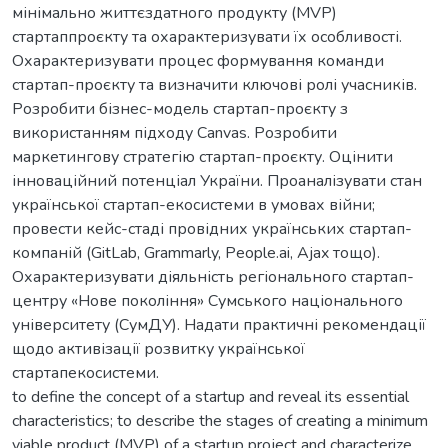
мінімально життєздатного продукту (MVP)
стартаппроєкту та охарактеризувати їх особливості.
Охарактеризувати процес формування команди
стартап-проєкту та визначити ключові ролі учасників.
Розробити бізнес-модель стартап-проєкту з
використанням підходу Canvas. Розробити
маркетингову стратегію стартап-проєкту. Оцінити
інноваційний потенціал України. Проаналізувати стан
української стартап-екосистеми в умовах війни;
провести кейс-стаді провідних українських стартап-
компаній (GitLab, Grammarly, People.ai, Ajax тощо).
Охарактеризувати діяльність регіонального стартап-
центру «Нове покоління» Сумського національного
університету (СумДУ). Надати практичні рекомендації
щодо активізації розвитку української
стартапекосистеми.
to define the concept of a startup and reveal its essential
characteristics; to describe the stages of creating a minimum
viable product (MVP) of a startup project and characterize