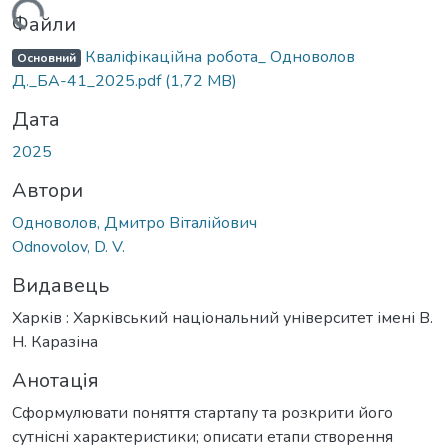
ться...
Файли
Кваліфікаційна робота_ Одноволов
Основний
Д._БА-41_2025.pdf
(1,72 MB)
Дата
2025
Автори
Одноволов, Дмитро Віталійович
Odnovolov, D. V.
Видавець
Харків : Харківський національний університет імені В.
Н. Каразіна
Анотація
Cформулювати поняття стартапу та розкрити його
сутнісні характеристики; описати етапи створення