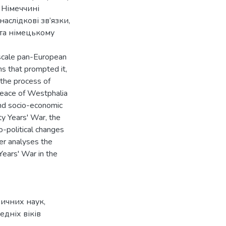
в Німеччині
аслідкові зв’язки,
 та німецькому
-scale pan-European
ns that prompted it,
f the process of
Peace of Westphalia
and socio-economic
ty Years' War, the
io-political changes
per analyses the
Years' War in the
ричних наук,
едніх віків