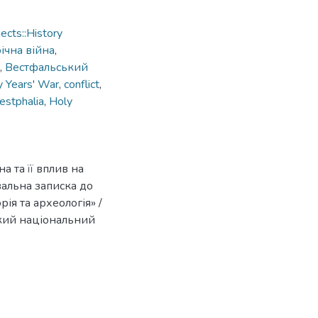
cts::History
ічна війна
,
,
Вестфальський
y Years' War
,
conflict
,
estphalia
,
Holy
 та її вплив на
альна записка до
ія та археологія» /
ський національний