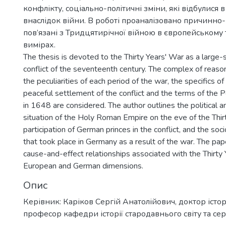
конфлікту, соціально-політичні зміни, які відбулися 
внаслідок війни. В роботі проаналізовано причинно-н
пов’язані з Тридцятирічної війною в європейському
вимірах.
The thesis is devoted to the Thirty Years' War as a large
conflict of the seventeenth century. The complex of reaso
the peculiarities of each period of the war, the specifics o
peaceful settlement of the conflict and the terms of the 
in 1648 are considered. The author outlines the political 
situation of the Holy Roman Empire on the eve of the Thir
participation of German princes in the conflict, and the soc
that took place in Germany as a result of the war. The pa
cause-and-effect relationships associated with the Thirty 
European and German dimensions.
Опис
Керівник: Каріков Сергій Анатолійович, доктор істо
професор кафедри історії стародавнього світу та сер