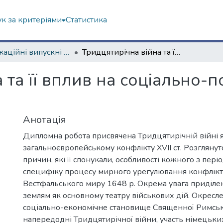
к за критеріями
Статистика
Кваліфікаційні випускні роботи бакалаврів. Історичний факультет
Тридцятирічна війна та її вплив на соціально-політичний розвиток Німеччини
 та її вплив на соціально-
Анотація
Дипломна робота присвячена Тридцятирічній війні 
загальноєвропейському конфлікту ХVІІ ст. Розгляну
причин, які її спонукали, особливості кожного з періо
специфіку процесу мирного урегулювання конфлікт
Вестфальського миру 1648 р. Окрема увага приділ
землям як основному театру військових дій. Окресле
соціально-економічне становище Священної Римсько
напередодні Тридцятирічної війни, участь німецьких