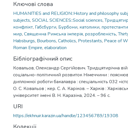
Ключові слова
HUMANITIES and RELIGION::History and philosophy subje
subjects
,
SOCIAL SCIENCES::Social sciences
,
Тридцятир
конфлікт
,
Габсбурги
,
Бурбони
,
католики
,
протестанти
мир
,
Священна Римська імперія
,
розробленість
,
Thirt
Habsburgs
,
Bourbons
,
Catholics
,
Protestants
,
Peace of W
Roman Empire
,
elaboration
Бібліографічний опис
Ковальов, Олександр Сергійович. Тридцятирічна війна
соціально-політичний розвиток Німеччини : пояснюв
дипломної роботи бакалавра : спеціальність 032 «істор
О. С. Ковальов ; кер. С. А. Каріков. – Харків : Харків
університет імені В. Н. Каразіна, 2024. – 96 с.
URI
https://ekhnuir.karazin.ua/handle/123456789/19308
Колекції