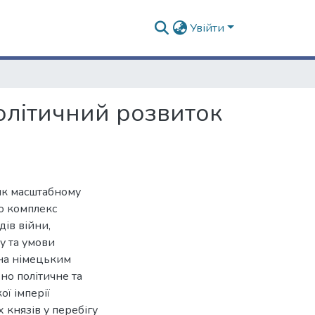
Увійти
політичний розвиток
як масштабному
то комплекс
дів війни,
у та умови
ена німецьким
но політичне та
ї імперії
 князів у перебігу