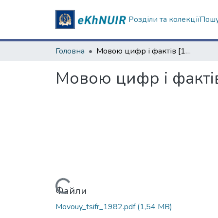
Розділи та колекції
Пошу
Головна
Мовою цифр і фактів [1982]
Мовою цифр і фактів
Вантажиться...
Файли
Movouy_tsifr_1982.pdf
(1,54 MB)