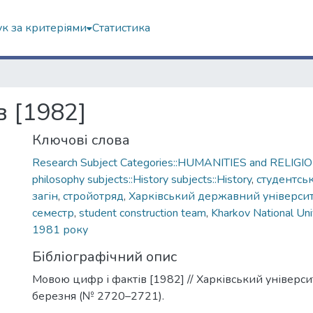
к за критеріями
Статистика
 [1982]
Ключові слова
Research Subject Categories::HUMANITIES and RELIGION
philosophy subjects::History subjects::History
,
студентсь
загін
,
стройотряд
,
Харківський державний універси
семестр
,
student construction team
,
Kharkov National Uni
1981 року
Бібліографічний опис
Мовою цифр і фактів [1982] // Харківський університ
березня (№ 2720–2721).