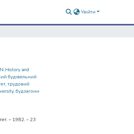
Увійти
::History and
кий будівельний
тет
,
трудовий
versity
,
будзагони
ет. – 1982. – 23