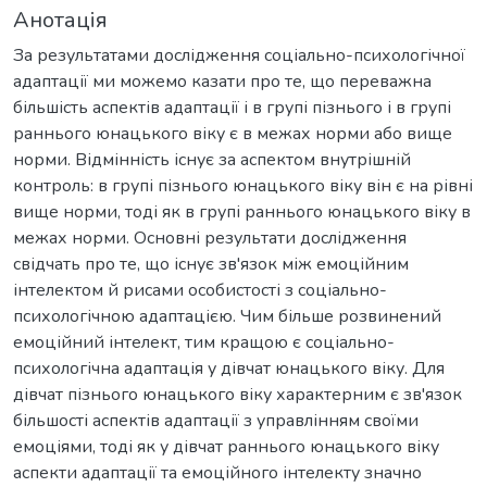
Анотація
За результатами дослідження соціально-психологічної
адаптації ми можемо казати про те, що переважна
більшість аспектів адаптації і в групі пізнього і в групі
раннього юнацького віку є в межах норми або вище
норми. Відмінність існує за аспектом внутрішній
контроль: в групі пізнього юнацького віку він є на рівні
вище норми, тоді як в групі раннього юнацького віку в
межах норми. Основні результати дослідження
свідчать про те, що існує зв'язок між емоційним
інтелектом й рисами особистості з соціально-
психологічною адаптацією. Чим більше розвинений
емоційний інтелект, тим кращою є соціально-
психологічна адаптація у дівчат юнацького віку. Для
дівчат пізнього юнацького віку характерним є зв'язок
більшості аспектів адаптації з управлінням своїми
емоціями, тоді як у дівчат раннього юнацького віку
аспекти адаптації та емоційного інтелекту значно