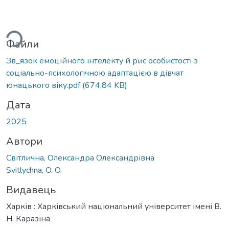
антажиться...
Файли
Зв_язок емоційного інтелекту й рис особистості з
соціально-психологічною адаптацією в дівчат
юнацького віку.pdf
(674,84 KB)
Дата
2025
Автори
Світлична, Олександра Олександрівна
Svitlychna, O. O.
Видавець
Харків : Харківський національний університет імені В.
Н. Каразіна