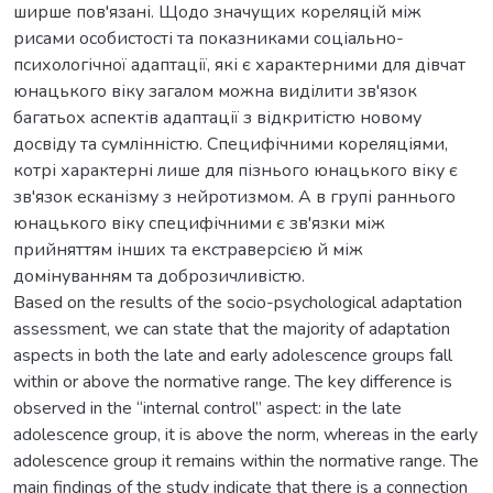
ширше пов'язані. Щодо значущих кореляцій між
рисами особистості та показниками соціально-
психологічної адаптації, які є характерними для дівчат
юнацького віку загалом можна виділити зв'язок
багатьох аспектів адаптації з відкритістю новому
досвіду та сумлінністю. Специфічними кореляціями,
котрі характерні лише для пізнього юнацького віку є
зв'язок есканізму з нейротизмом. А в групі раннього
юнацького віку специфічними є зв'язки між
прийняттям інших та екстраверсією й між
домінуванням та доброзичливістю.
Based on the results of the socio-psychological adaptation
assessment, we can state that the majority of adaptation
aspects in both the late and early adolescence groups fall
within or above the normative range. The key difference is
observed in the “internal control” aspect: in the late
adolescence group, it is above the norm, whereas in the early
adolescence group it remains within the normative range. The
main findings of the study indicate that there is a connection