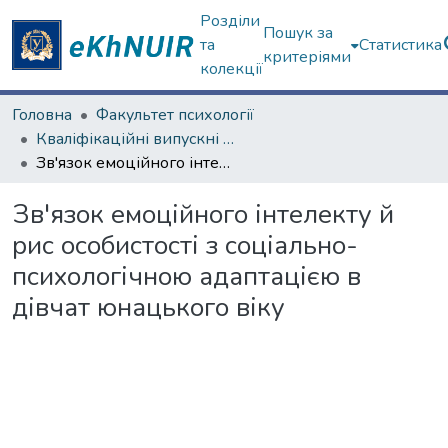
Розділи
Пошук за
та
Статистика
критеріями
колекції
Головна
Факультет психології
Кваліфікаційні випускні роботи бакалаврів. Факультет психології
Зв'язок емоційного інтелекту й рис особистості з соціально-психологічною адаптацією в дівчат юнацького віку
Зв'язок емоційного інтелекту й
рис особистості з соціально-
психологічною адаптацією в
дівчат юнацького віку