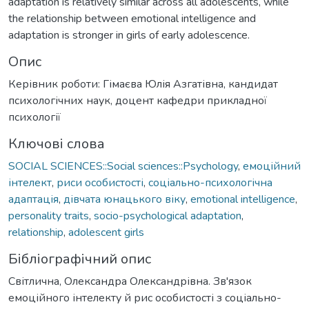
adaptation is relatively similar across all adolescents, while
the relationship between emotional intelligence and
adaptation is stronger in girls of early adolescence.
Опис
Керівник роботи: Гімаєва Юлія Азгатівна, кандидат
психологічних наук, доцент кафедри прикладної
психології
Ключові слова
SOCIAL SCIENCES::Social sciences::Psychology
,
емоційний
інтелект
,
риси особистості
,
соціально-психологічна
адаптація
,
дівчата юнацького віку
,
emotional intelligence
,
personality traits
,
socio-psychological adaptation
,
relationship
,
adolescent girls
Бібліографічний опис
Світлична, Олександра Олександрівна. Зв'язок
емоційного інтелекту й рис особистості з соціально-