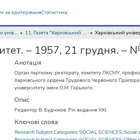
к за критеріями
Статистика
Історія Харківського університету
11. Газета "Харківський університет"
тет. – 1957, 21 грудня. – №
Анотація
Орган парткому, ректорату, комітету ЛКСМУ, профко
Харківського ордена Трудового Червоного Прапор
університету імені О.М. Горького.
Опис
Редактор В. Будніков. Рік видання ХХІ.
Ключові слова
Research Subject Categories::SOCIAL SCIENCES::Social s
Research Subject Categories::SOCIAL SCIENCES::Other so