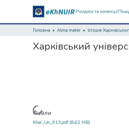
Розділи та колекції
Пошу
Головна
Alma mater
Харківський універси
Вантажиться...
Файли
Khar_Un_913.pdf
(8,62 MB)