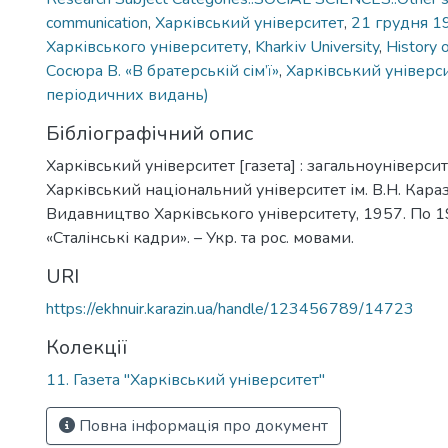
communication
,
Харківський університет
,
21 грудня 1
Харківського університету
,
Kharkіv University
,
History o
Сосюра В. «В братерській сім’ї»
,
Харківський універси
періодичних видань)
Бібліографічний опис
Харківський університет [газета] : загальноуніверсит
Харківський національний університет ім. В.Н. Каразі
Видавництво Харківського університету, 1957. По 1
«Сталінські кадри». – Укр. та рос. мовами.
URI
https://ekhnuir.karazin.ua/handle/123456789/14723
Колекції
11. Газета "Харківський університет"
Повна інформація про документ