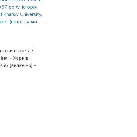
957 року
,
історія
f Kharkiv University
,
тет (сторінками
етська газета /
на. – Харків :
956 (включно) –