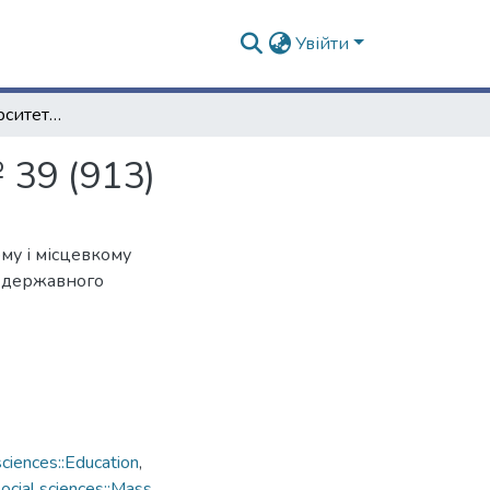
Увійти
Харківський університет. – 1957, 21 грудня. – № 39 (913)
 39 (913)
му і місцевкому
а державного
ciences::Education
,
cial sciences::Mass