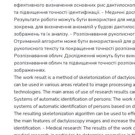
ефективного визначення основних рис дактилоско
та підвищення точності ідентифікації. - Медичні дос
Результати роботи можуть бути використані для ме
зокрема, для визначення аномалій у будові дактило
зображень та їх аналізу. - Розпізнавання рукописног
Отриманий алгоритм може бути використаний для р
рукописного тексту та покращення точності розпізна
Розпізнавання облич: Дослідження можуть бути вик
розпізнавання облич та підвищення точності розпіз
зображеннях.
The work result is a method of skeletonization of dactylo
can be used in various areas related to image processing 
technologies. The main areas of use of research results ca
Systems of automatic identification of persons: The work r
systems of automatic identification of persons based on 
The resulting skeletonization algorithm can be used to eff
the main features of dactyloscopy images and increase the
identification. - Medical research: The results of the work 