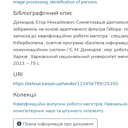
image processing
,
identification of persons
Бібліографічний опис
Демидов, Єгор Михайлович. Скелетизація дактилос
зображень на основі адаптивного фільтра Габора : 
записка до кваліфікаційної роботи магістра : спеціал
Кібербезпека : освітня програма «Безпека інформаці
комунікаційних систем» / Є. М. Демидов ; кер. роботи
Харків : Харківський національний університет імені 
2023. – 75 с.
URI
https://ekhnuir.karazin.ua/handle/123456789/25350
Колекції
Кваліфікаційні випускні роботи магістрів. Навчальн
комп'ютерних наук та штучного інтелекту
Повна інформація про документ