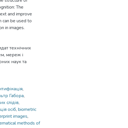
he structure of
gnition: The
text and improve
ch can be used to
on in images.
идат технічних
м, мереж і
рних наук та
нтифікація
,
льтр Габора
,
их слідів
,
ція осіб
,
biometric
erprint images
,
ematical methods of