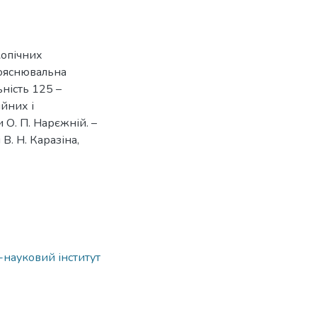
копічних
пояснювальна
ьність 125 –
йних і
 О. П. Нарєжній. –
В. Н. Каразіна,
о-науковий інститут