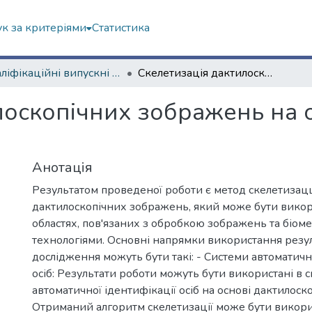
к за критеріями
Статистика
Кваліфікаційні випускні роботи магістрів. Навчально-науковий інститут комп'ютерних наук та штучного інтелекту
Скелетизація дактилоскопічних зображень на основі адаптивного фільтра Габора
лоскопічних зображень на 
Анотація
Результатом проведеної роботи є метод скелетизацц
дактилоскопічних зображень, який може бути викор
областях, пов'язаних з обробкою зображень та біо
технологіями. Основні напрямки використання резул
дослідження можуть бути такі: - Системи автоматичн
осіб: Результати роботи можуть бути використані в 
автоматичної ідентифікації осіб на основі дактилос
Отриманий алгоритм скелетизації може бути викор