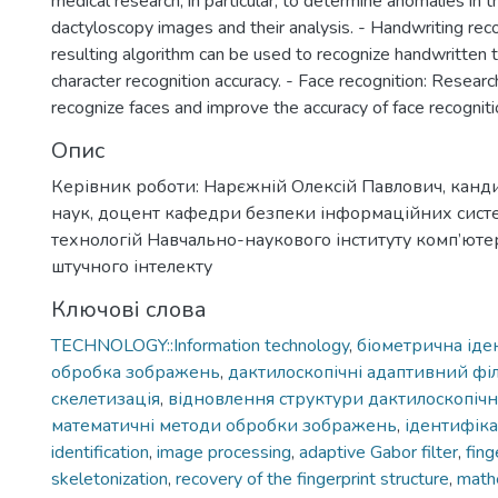
medical research, in particular, to determine anomalies in t
dactyloscopy images and their analysis. - Handwriting reco
resulting algorithm can be used to recognize handwritten 
character recognition accuracy. - Face recognition: Resear
recognize faces and improve the accuracy of face recogniti
Опис
Керівник роботи: Нарєжній Олексій Павлович, канд
наук, доцент кафедри безпеки інформаційних систе
технологій Навчально-наукового інституту комп’юте
штучного інтелекту
Ключові слова
TECHNOLOGY::Information technology
,
біометрична іде
обробка зображень
,
дактилоскопічні адаптивний фі
скелетизація
,
відновлення структури дактилоскопічн
математичні методи обробки зображень
,
ідентифіка
identification
,
image processing
,
adaptive Gabor filter
,
fing
skeletonization
,
recovery of the fingerprint structure
,
math