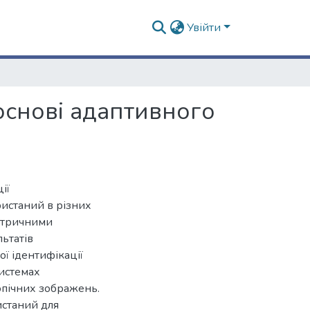
Увійти
основі адаптивного
ії
истаний в різних
метричними
ьтатів
ої ідентифікації
системах
копічних зображень.
истаний для