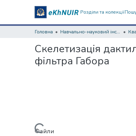
Розділи та колекції
Пошу
Головна
Навчально-науковий інститут комп'ютерних наук та штучного інтелекту
Скелетизація дакти
фільтра Габора
Вантажиться...
Файли