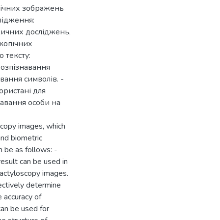
пічних зображень
лідження:
дичних досліджень,
скопічних
о тексту:
озпізнавання
вання символів. -
ористані для
навання особи на
scopy images, which
and biometric
n be as follows: -
esult can be used in
dactyloscopy images.
ectively determine
 accuracy of
can be used for