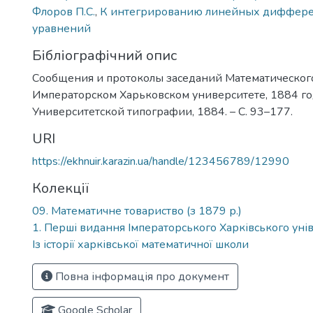
Флоров П.С.
,
К интегрированию линейных диффер
уравнений
Бібліографічний опис
Сообщения и протоколы заседаний Математическог
Императорском Харьковском университете, 1884 года.
Университетской типографии, 1884. – С. 93–177.
URI
https://ekhnuir.karazin.ua/handle/123456789/12990
Колекції
09. Математичне товариство (з 1879 р.)
1. Перші видання Імператорського Харківського уні
Із історії харківської математичної школи
Повна інформація про документ
Google Scholar