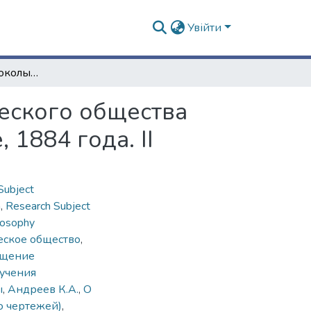
Увійти
Сообщения и протоколы заседаний Математического общества при Императорском Харьковском университете, 1884 года. ІІ
еского общества
1884 года. ІІ
Subject
n
,
Research Subject
losophy
еское общество
,
бщение
учения
ы
,
Андреев К.А.
,
О
ю чертежей)
,