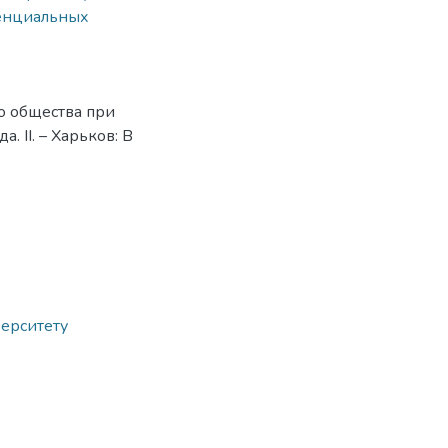
енциальных
о общества при
 ІІ. – Харьков: В
верситету