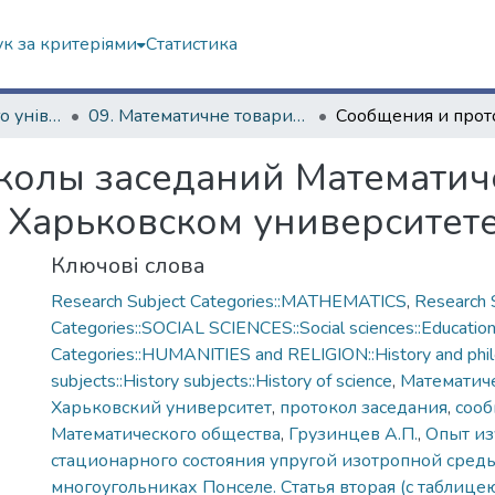
к за критеріями
Статистика
Історія Харківського університету
09. Математичне товариство (з 1879 р.)
колы заседаний Математич
Харьковском университете, 
Ключові слова
Research Subject Categories::MATHEMATICS
,
Research 
Categories::SOCIAL SCIENCES::Social sciences::Educatio
Categories::HUMANITIES and RELIGION::History and phi
subjects::History subjects::History of science
,
Математич
Харьковский университет
,
протокол заседания
,
соо
Математического общества
,
Грузинцев А.П.
,
Опыт из
стационарного состояния упругой изотропной сред
многоугольниках Понселе. Статья вторая (с таблице