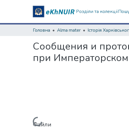
Розділи та колекції
Пошу
Головна
Alma mater
Сообщения и прото
при Императорском 
Файли