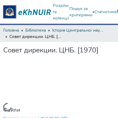
Розділи
Пошук за
та
Статистика
критеріями
колекції
Головна
Бібліотека
Історія Центральної наукової бібліотеки у фотографіях
Совет дирекции. ЦНБ. [1970]
Совет дирекции. ЦНБ. [1970]
Вантажиться...
Файли