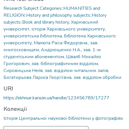
Research Subject Categories::HUMANITIES and
RELIGION::History and philosophy subjects::History
subjects::Book and library history
,
Харківський
університет
,
історія Харківського університету
,
університетська бібліотека
,
бібліотека Харківського
університету
,
Малюта Раїса Федорівна., зав.
книгосховищем
,
Андрющенко Н.А., зав. 1-м
студентським абонементом
,
Швалб Михайло
Григорович, зав. бібліографичним відділом
,
Сировицька Неля, зав. відділом читальних залів
,
Богатирьова Лариса Георгіївна, зав. відділом обробки
URI
https://ekhnuir.karazin.ua/handle/123456789/17277
Колекції
Історія Центральної наукової бібліотеки у фотографіях