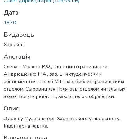
Совет дирекции.pdf
(148,06 KB)
Дата
1970
Видавець
Харьков
Анотація
Слева – Малюта Р.Ф., зав. книгохранилищем,
Андрющенко Н.А., зав. 1-м студенческим
абонементом, Швалб М.Г., зав. библиографическим
отделом, Сыровицкая Нэля, зав. отделом читальных
залов, Богатырева Л.Г., зав. отделом обработки.
Опис
З архіву Музею історії Харківського університету.
Інвентарна картка.
Ключові слова