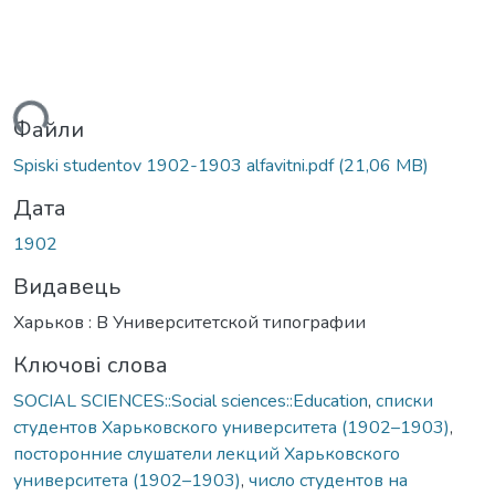
ься...
Файли
Spiski studentov 1902-1903 alfavitni.pdf
(21,06 MB)
Дата
1902
Видавець
Харьков : В Университетской типографии
Ключові слова
SOCIAL SCIENCES::Social sciences::Education
,
списки
студентов Харьковского университета (1902–1903)
,
посторонние слушатели лекций Харьковского
университета (1902–1903)
,
число студентов на