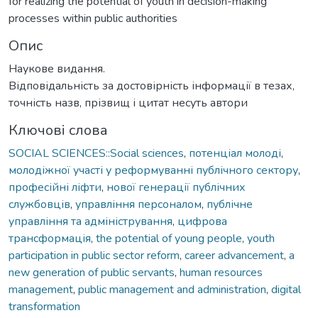
for realizing the potential of youth in decision-making
processes within public authorities
Опис
Наукове видання.
Відповідальність за достовірність інформації в тезах,
точність назв, прізвищ і цитат несуть автори
Ключові слова
SOCIAL SCIENCES::Social sciences
,
потенціал молоді
,
молодіжної участі у реформуванні публічного сектору
,
професійні ліфти
,
нової генерації публічних
службовців
,
управління персоналом
,
публічне
управління та адміністрування
,
цифрова
трансформація
,
the potential of young people
,
youth
participation in public sector reform
,
career advancement
,
a
new generation of public servants
,
human resources
management
,
public management and administration
,
digital
transformation