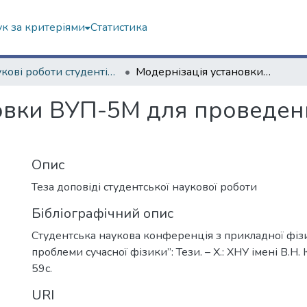
к за критеріями
Статистика
Наукові роботи студентів та аспірантів. Навчально-науковий інститут "Фізико-технічний факультет"
Модернізація установки ВУП-5М для проведення термічних процесів
овки ВУП-5М для проведен
Опис
Теза доповіді студентської наукової роботи
Бібліографічний опис
Студентська наукова конференція з прикладної фіз
проблеми сучасної фізики”: Тези. – Х.: ХНУ імені В.Н. 
59с.
URI