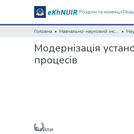
Розділи та колекції
Пошу
Головна
Навчально-науковий інститут "Фізико-технічний факультет"
Модернізація устан
процесів
Вантажиться...
Файли