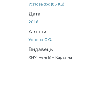
Усатова.doc
(86 KB)
Дата
2016
Автори
Усатова, О.О.
Видавець
ХНУ імені В.Н.Каразіна