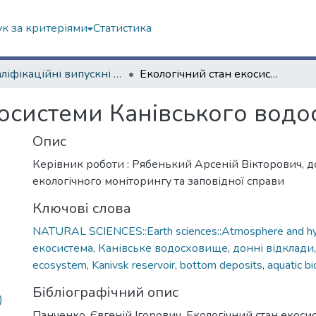
к за критеріями
Статистика
Кваліфікаційні випускні роботи бакалаврів. Навчально-науковий інститут екології, зеленої енергетики та сталого розвитку
Екологічний стан екосистеми Канівського водосховища
косистеми Канівського вод
Опис
Керівник роботи : Рябенький Арсеній Вікторович, 
екологічного моніторингу та заповідної справи
Ключові слова
NATURAL SCIENCES::Earth sciences::Atmosphere and hy
екосистема
,
Канівське водосховище
,
донні відклади
ecosystem
,
Kanivsk reservoir
,
bottom deposits
,
aquatic b
Бібліографічний опис
)
Панченко, Євгеній Ігорович. Екологічний стан екоси