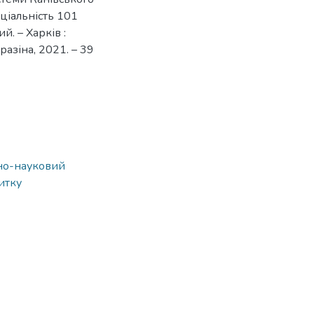
еціальність 101
ий. – Харків :
разіна, 2021. – 39
ьно-науковий
витку