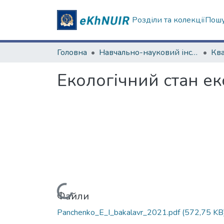
Розділи та колекції
Пошу
Головна
Навчально-науковий інститут екології, зеленої енергетики та сталого розвитку
Екологічний стан е
Вантажиться...
Файли
Panchenko_E_I_bakalavr_2021.pdf
(572,75 KB