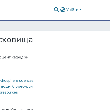
Увійти
осховища
доцент кафедри
drosphere sciences
,
,
водні біоресурси
,
ioresources
стеми Канівського