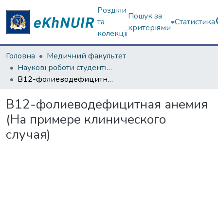
Розділи
Пошук за
та
Статистика
критеріями
колекції
Головна
Медичний факультет
Наукові роботи студентів та аспірантів. Медичний факультет
В12-фолиеводефицитная анемия (На примере клинического случая)
В12-фолиеводефицитная анемия
(На примере клинического
случая)