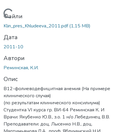
Вантажиться...
Файли
Klin_pres_Khludeeva_2011.pdf
(1,15 MB)
Дата
2011-10
Автори
Реминская, К.И.
Опис
В12-фолиеводефицитная анемия (На примере
клинического случая)
(по результатам клинического консилиума)
Студентка VI курса гр. ВИ-64 Реминская К. И
Врачи: Якубенко Ю.В., з.о. 1 н/о Лебединец В.В.
Преподаватели: доц. Лысенко Н.В., доц.
Мартимьянова Л.А., проф. Яблучанский Н.И.