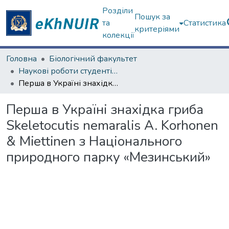
Розділи
Пошук за
та
Статистика
критеріями
колекції
Головна
Біологічний факультет
Наукові роботи студентів та аспірантів. Біологічний факультет
Перша в Україні знахідка гриба Skeletocutis nemaralis A. Korhonen & Miettinen з Національного природного парку «Мезинський»
Перша в Україні знахідка гриба
Skeletocutis nemaralis A. Korhonen
& Miettinen з Національного
природного парку «Мезинський»