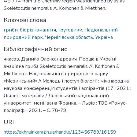
AB 774 from the Chernihiv region was identified by us as
Skeletocutis nemoralis A. Korhonen & Miettinen.
Ключові слова
гриби
,
біорізноманіття
,
трутовики
,
Національний
природний парк
,
Чернігівська область
,
Україна
Бібліографічний опис
чкасов, Данило Олександрович. Перша в Україні
знахідка гриба Skeletocutis nemaralis A. Korhonen &
Miettinen з Національного природного парку
«Мезинський» // Молодь і поступ біології : міжнародна
наукова конференція студентів і аспірантів (17 ; 2021 ;
Львів) : матеріали / Львівський національний
університет імені Івана Франка. – Львів : ТОВ «Ромус-
поліграф», 2021. – С. 78-79.
URI
https://ekhnuir.karazin.ua/handle/123456789/16159