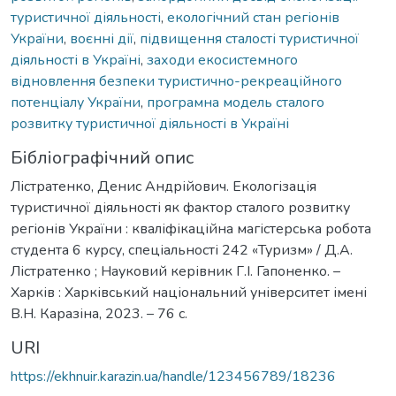
туристичної діяльності
,
екологічний стан регіонів
України
,
воєнні дії
,
підвищення сталості туристичної
діяльності в Україні
,
заходи екосистемного
відновлення безпеки туристично-рекреаційного
потенціалу України
,
програмна модель сталого
розвитку туристичної діяльності в Україні
Бібліографічний опис
Лістратенко, Денис Андрійович. Екологізація
туристичної діяльності як фактор сталого розвитку
регіонів України : кваліфікаційна магістерська робота
студента 6 курсу, спеціальності 242 «Туризм» / Д.А.
Лістратенко ; Науковий керівник Г.І. Гапоненко. –
Харків : Харківський національний університет імені
В.Н. Каразіна, 2023. – 76 с.
URI
https://ekhnuir.karazin.ua/handle/123456789/18236