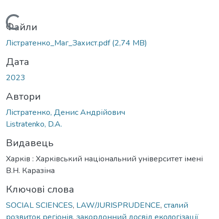
Вантажиться...
Файли
Лістратенко_Маг_Захист.pdf
(2,74 MB)
Дата
2023
Автори
Лістратенко, Денис Андрійович
Listratenko, D.A.
Видавець
Харків : Харківський національний університет імені
В.Н. Каразіна
Ключові слова
SOCIAL SCIENCES
,
LAW/JURISPRUDENCE
,
сталий
розвиток регіонів
,
закордонний досвід екологізації