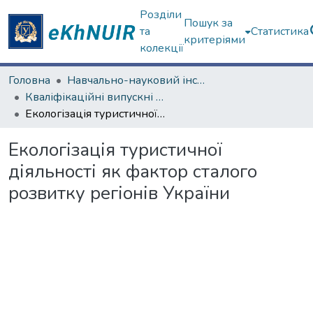
Розділи
Пошук за
та
Статистика
критеріями
колекції
Головна
Навчально-науковий інститут "Каразінський інститут міжнародних відносин та туристичного бізнесу"
Кваліфікаційні випускні роботи магістрів. Навчально-науковий інститут "Каразінський інститут міжнародних відносин та туристичного бізнесу"
Екологізація туристичної діяльності як фактор сталого розвитку регіонів України
Екологізація туристичної
діяльності як фактор сталого
розвитку регіонів України