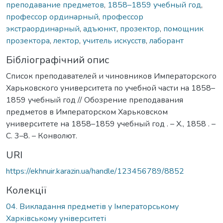
преподавание предметов
,
1858–1859 учебный год
,
профессор ординарный
,
профессор
экстраординарный
,
адъюнкт
,
прозектор
,
помощник
прозектора
,
лектор
,
учитель искусств
,
лаборант
Бібліографічний опис
Список преподавателей и чиновников Императорского
Харьковского университета по учебной части на 1858–
1859 учебный год // Обозрение преподавания
предметов в Императорском Харьковском
университете на 1858–1859 учебный год . – Х., 1858 . –
С. 3–8. – Конволют.
URI
https://ekhnuir.karazin.ua/handle/123456789/8852
Колекції
04. Викладання предметів у Імператорському
Харківському університеті