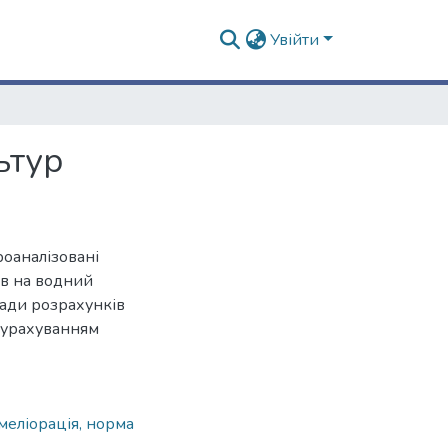
Увійти
ьтур
роаналізовані
в на водний
лади розрахунків
 урахуванням
меліорація, норма