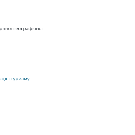
рвної географічної
ації і туризму