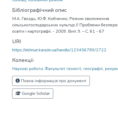
поливу
,
поливний режим
Бібліографічний опис
М.А. Гвоздь, Ю.Ф. Кобченко, Режим зволоження
сільськогосподарських культур // Проблеми безпере
освіти і картографії. - 2009. Вип. 9. – С. 61 - 67
URI
https://ekhnuir.karazin.ua/handle/123456789/2722
Колекції
Наукові роботи. Факультет геології, географіії, рекре
Повна інформація про документ
Google Scholar