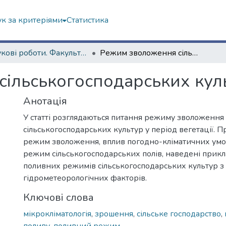
к за критеріями
Статистика
Наукові роботи. Факультет геології, географіії, рекреації і туризму
Режим зволоження сільськогосподарських культур
ільськогосподарських кул
Анотація
У статті розглядаються питання режиму зволоження
сільськогосподарських культур у період вегетації. П
режим зволоження, вплив погодно-кліматичних умо
режим сільськогосподарських полів, наведені прик
поливних режимів сільськогосподарських культур з
гідрометеорологічних факторів.
Ключові слова
мікрокліматологія
,
зрошення
,
сільське господарство
,