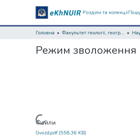
Розділи та колекції
Пошу
Головна
Факультет геології, географіії, рекреації і туризму
Режим зволоження с
Вантажиться...
Файли
Gvozd.pdf
(558,36 KB)