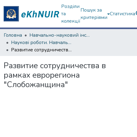
Розділи
Пошук за
та
Статистика
критеріями
колекції
Головна
Навчально-науковий інститут "Каразінський інститут міжнародних відносин та туристичного бізнесу"
Наукові роботи. Навчально-науковий інститут "Каразінський інститут міжнародних відносин та туристичного бізнесу"
Развитие сотрудничества в рамках еврорегиона "Слобожанщина"
Развитие сотрудничества в
рамках еврорегиона
"Слобожанщина"