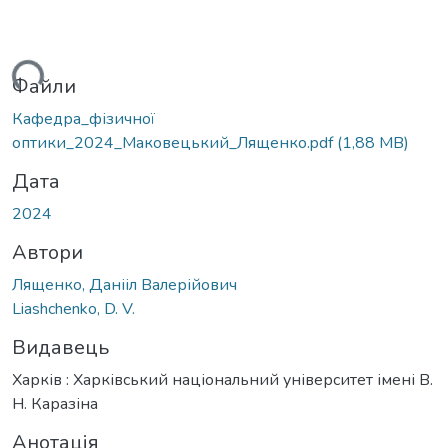
ься...
Файли
Кафедра_фізичної
оптики_2024_Маковецький_Лященко.pdf
(1,88 MB)
Дата
2024
Автори
Лященко, Данііл Валерійович
Liashchenko, D. V.
Видавець
Харків : Харківський національний університет імені В.
Н. Каразіна
Анотація