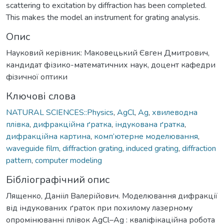
scattering to excitation by diffraction has been completed.
This makes the model an instrument for grating analysis.
Опис
Науковий керівник: Маковецький Євген Дмитрович,
кандидат фізико-математичних наук, доцент кафедри
фiзичної оптики
Ключові слова
NATURAL SCIENCES::Physics
,
AgCl
,
Ag
,
хвилеводна
плівка
,
дифракційна ґратка
,
індукована ґратка
,
дифракційна картина
,
комп’ютерне моделювання
,
waveguide film
,
diffraction grating
,
induced grating
,
diffraction
pattern
,
computer modeling
Бібліографічний опис
Лященко, Данііл Валерійович. Моделювання дифракції
від індукованих ґраток при похилому лазерному
опромінюванні плівок AgCl–Ag : кваліфікаційна робота