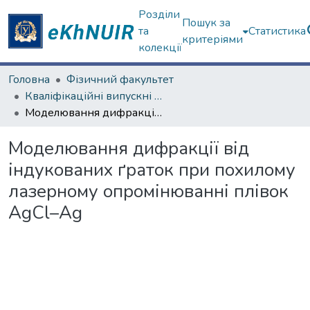
Розділи
Пошук за
та
Статистика
критеріями
колекції
Головна
Фізичний факультет
Кваліфікаційні випускні роботи бакалаврів. Фізичний факультет
Моделювання дифракції від індукованих ґраток при похилому лазерному опромінюванні плівок AgCl–Ag
Моделювання дифракції від
індукованих ґраток при похилому
лазерному опромінюванні плівок
AgCl–Ag