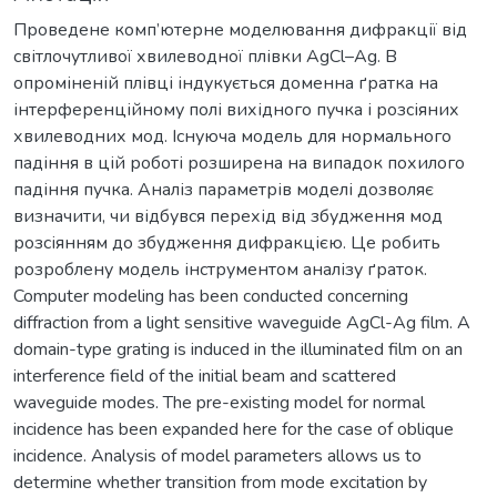
Проведене комп’ютерне моделювання дифракції від
світлочутливої хвилеводної плівки AgCl–Ag. В
опроміненій плівці індукується доменна ґратка на
інтерференційному полі вихідного пучка і розсіяних
хвилеводних мод. Існуюча модель для нормального
падіння в цій роботі розширена на випадок похилого
падіння пучка. Аналіз параметрів моделі дозволяє
визначити, чи відбувся перехід від збудження мод
розсіянням до збудження дифракцією. Це робить
розроблену модель інструментом аналізу ґраток.
Computer modeling has been conducted concerning
diffraction from a light sensitive waveguide AgCl-Ag film. A
domain-type grating is induced in the illuminated film on an
interference field of the initial beam and scattered
waveguide modes. The pre-existing model for normal
incidence has been expanded here for the case of oblique
incidence. Analysis of model parameters allows us to
determine whether transition from mode excitation by