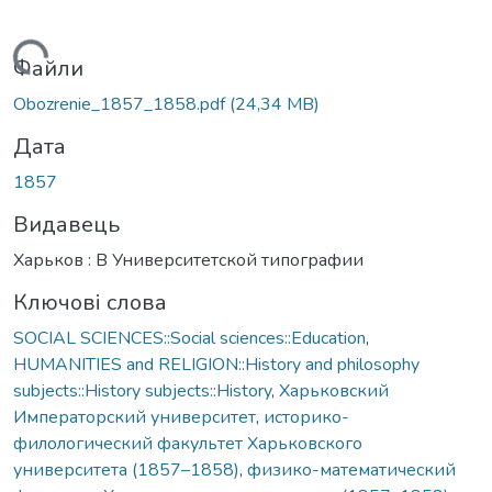
иться...
Файли
Obozrenie_1857_1858.pdf
(24,34 MB)
Дата
1857
Видавець
Харьков : В Университетской типографии
Ключові слова
SOCIAL SCIENCES::Social sciences::Education
,
HUMANITIES and RELIGION::History and philosophy
subjects::History subjects::History
,
Харьковский
Императорский университет
,
историко-
филологический факультет Харьковского
университета (1857–1858)
,
физико-математический