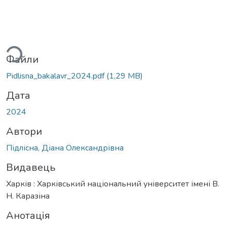
житься...
Файли
Pidlisna_bakalavr_2024.pdf
(1,29 MB)
Дата
2024
Автори
Підлісна, Діана Олександрівна
Видавець
Харків : Харківський національний університет імені В.
Н. Каразіна
Анотація