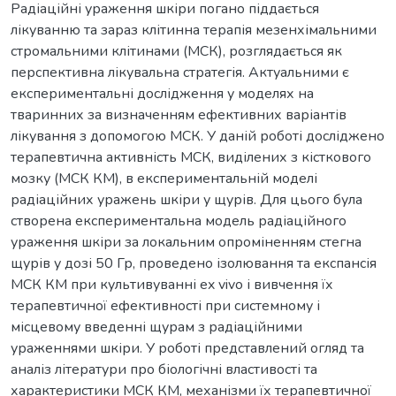
Радіаційні ураження шкіри погано піддається
лікуванню та зараз клітинна терапія мезенхімальними
стромальними клітинами (МСК), розглядається як
перспективна лікувальна стратегія. Актуальними є
експериментальні дослідження у моделях на
тваринних за визначенням ефективних варіантів
лікування з допомогою МСК. У даній роботі досліджено
терапевтична активність МСК, виділених з кісткового
мозку (МСК КМ), в експериментальній моделі
радіаційних уражень шкіри у щурів. Для цього була
створена експериментальна модель радіаційного
ураження шкіри за локальним опроміненням стегна
щурів у дозі 50 Гр, проведено ізолювання та експансія
МСК КМ при культивуванні ex vivo і вивчення їх
терапевтичної ефективності при системному і
місцевому введенні щурам з радіаційними
ураженнями шкіри. У роботі представлений огляд та
аналіз літератури про біологічні властивості та
характеристики МСК КМ, механізми їх терапевтичної