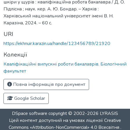
шкіри у щурів : кваліфікаційна робота бакалавра / Д. О.
Підлісна ; наук. кер. А. Ю. Бондар. – Харків :
Харківський національний університет імені В. Н.
Каразіна, 2024. – 60 с.
URI
https://ekhnuir.karazin.ua/handle/123456789/21920
Колекції
Кваліфікаційні випускні роботи бакалаврів. Біологічний
факультет
Повна інформація про документ
Google Scholar
DSpace software
copyright © 2002-2026
LYRASIS
Цей контент доступний на умовах ліцензії
Creative
Commons «Attribution-NonCommercial» 4.0 Всесвітня
.