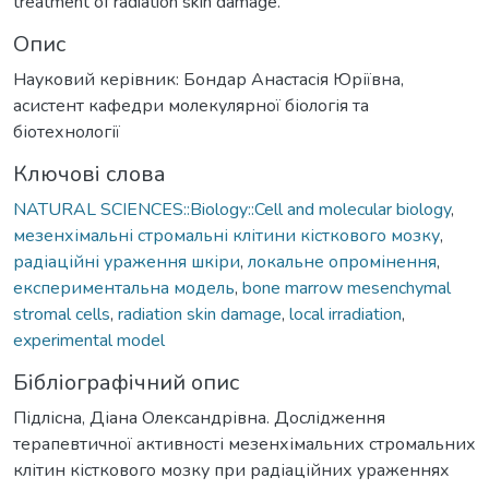
treatment of radiation skin damage.
Опис
Науковий керівник: Бондар Анастасія Юріївна,
асистент кафедри молекулярної біологія та
біотехнології
Ключові слова
NATURAL SCIENCES::Biology::Cell and molecular biology
,
мезенхімальні стромальні клітини кісткового мозку
,
радіаційні ураження шкіри
,
локальне опромінення
,
експериментальна модель
,
bone marrow mesenchymal
stromal cells
,
radiation skin damage
,
local irradiation
,
experimental model
Бібліографічний опис
Підлісна, Діана Олександрівна. Дослідження
терапевтичної активності мезенхімальних стромальних
клітин кісткового мозку при радіаційних ураженнях