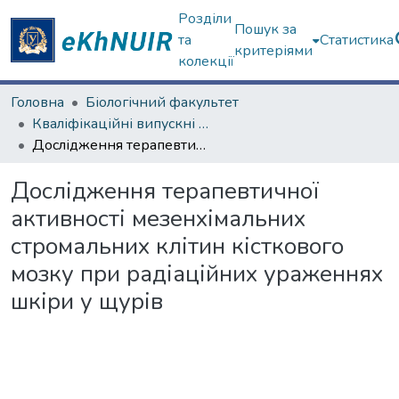
Розділи
Пошук за
та
Статистика
критеріями
колекції
Головна
Біологічний факультет
Кваліфікаційні випускні роботи бакалаврів. Біологічний факультет
Дослідження терапевтичної активності мезенхімальних стромальних клітин кісткового мозку при радіаційних ураженнях шкіри у щурів
Дослідження терапевтичної
активності мезенхімальних
стромальних клітин кісткового
мозку при радіаційних ураженнях
шкіри у щурів