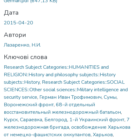
German.pdf
(647,13 KB)
Дата
2015-04-20
Автори
Лазаренко, Н.И.
Ключові слова
Research Subject Categories::HUMANITIES and
RELIGION::History and philosophy subjects::History
subjects::History
,
Research Subject Categories::SOCIAL
SCIENCES::Other social sciences::Military intelligence and
security service
,
Герман Иван Трофимович
,
Сумы
,
Воронежский фронт
,
68-й отдельный
восстановительный железнодорожный батальон
,
Курск
,
Сараевка
,
Белгород
,
1-й Украинский фронт
,
7
железнодорожная бригада
,
освобождение Харькова
от немецко-фашистских оккупантов
,
Харьков
,