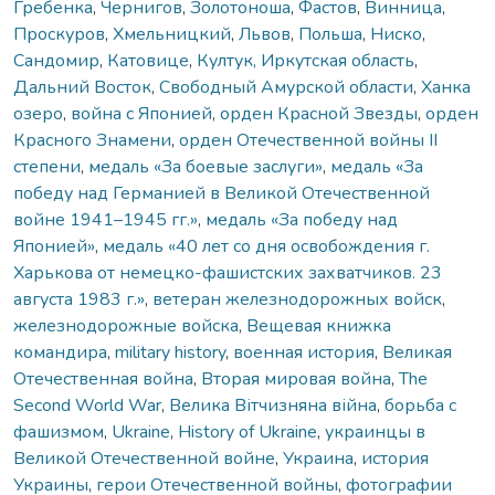
Гребенка
,
Чернигов
,
Золотоноша
,
Фастов
,
Винница
,
Проскуров
,
Хмельницкий
,
Львов
,
Польша
,
Ниско
,
Сандомир
,
Катовице
,
Култук, Иркутская область
,
Дальний Восток
,
Свободный Амурской области
,
Ханка
озеро
,
война с Японией
,
орден Красной Звезды
,
орден
Красного Знамени
,
орден Отечественной войны ІІ
степени
,
медаль «За боевые заслуги»
,
медаль «За
победу над Германией в Великой Отечественной
войне 1941–1945 гг.»
,
медаль «За победу над
Японией»
,
медаль «40 лет со дня освобождения г.
Харькова от немецко-фашистских захватчиков. 23
августа 1983 г.»
,
ветеран железнодорожных войск
,
железнодорожные войска
,
Вещевая книжка
командира
,
military history
,
военная история
,
Великая
Отечественная война
,
Вторая мировая война
,
The
Second World War
,
Велика Вітчизняна війна
,
борьба с
фашизмом
,
Ukraine
,
History of Ukraine
,
украинцы в
Великой Отечественной войне
,
Украина
,
история
Украины
,
герои Отечественной войны
,
фотографии