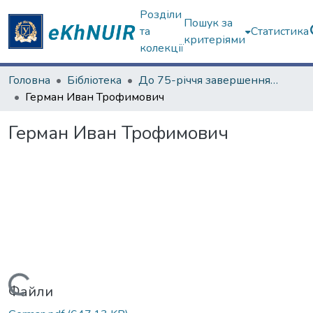
Розділи
Пошук за
та
Статистика
критеріями
колекції
Головна
Бібліотека
До 75-річчя завершення Другої світової війни
Герман Иван Трофимович
Герман Иван Трофимович
Вантажиться...
Файли