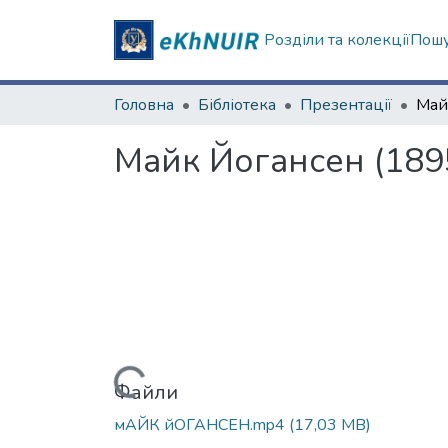
Розділи та колекції
Пошу
Головна
Бібліотека
Презентації
Майк Йогансен (189
Вантажиться...
Файли
мАЙК йОГАНСЕН.mp4
(17,03 MB)