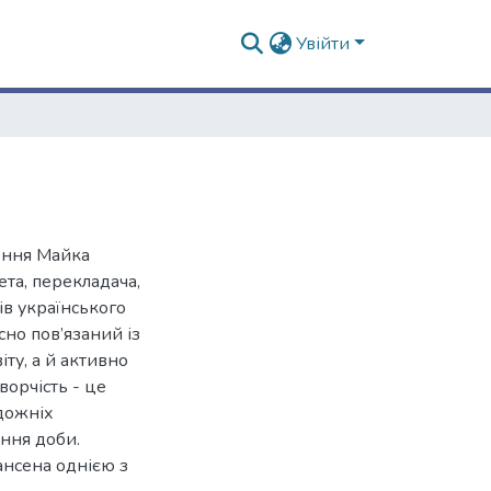
Увійти
ення Майка
та, перекладача,
ів українського
но пов’язаний із
ту, а й активно
ворчість - це
дожніх
ення доби.
ансена однією з