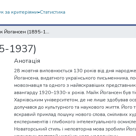
к за критеріями
Статистика
Майк Йогансен (1895-1937)
5-1937)
Анотація
28 жовтня виповнюється 130 років від дня народж
Йогансена, видатного українського письменника, пое
мовознавця та одного з найяскравіших представник
авангарду 1920–1930-х років. Майк Йогансен був тіс
Харківським університетом, де не лише здобував осві
долучався до культурного та наукового життя. Його т
яскравий приклад пошуку нового слова, сміливих ху
експериментів і глибокого інтелектуального осмисл
Новаторський стиль і неповторна мова зробили Йог