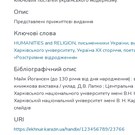
ключових постатей українського модернізму.
Опис
Представлені прижиттєві видання
Ключові слова
HUMANITIES and RELIGION
,
письменники України
,
в
Харківського університету
,
Україна ХХ сторіччя
,
поет
«Розстріляне відродження»
Бібліографічний опис
Майк Йогансен (до 130 річчя від дня народження) : 
книжкова виставка / уклад. Д.В. Лапко ; Центральна 
Харківського національного університету імені В.Н. К
Харківській національний університет імені В. Н. Кар
слайдів
URI
https://ekhnuir.karazin.ua/handle/123456789/23766