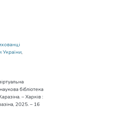
ихованці
и України
,
віртуальна
наукова бібліотека
аразіна. – Харків :
азіна, 2025. – 16