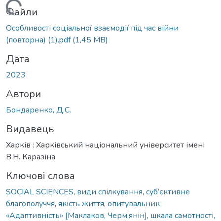
Вантажиться...
Файли
Особливості соціальної взаємодії під час війни
(повторна) (1).pdf
(1,45 MB)
Дата
2023
Автори
Бондаренко, Д.С.
Видавець
Харків : Харківський національний університет імені
В.Н. Каразіна
Ключові слова
SOCIAL SCIENCES
,
види спілкування
,
суб’єктивне
благополуччя
,
якість життя
,
опитувальник
«Адаптивність» [Маклаков, Черм’янін]
,
шкала самотності,