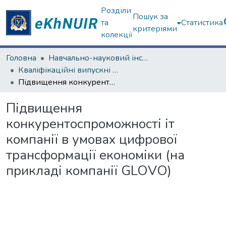
Розділи
Пошук за
та
Статистика
критеріями
колекції
Головна
Навчально-науковий інститут "Каразінська школа бізнесу"
Кваліфікаційні випускні роботи бакалаврів. Навчально-науковий інститут "Каразінська школа бізнесу"
Підвищення конкурентоспроможності іт компанії в умовах цифрової трансформації економіки (на прикладі компанії GLOVO)
Підвищення
конкурентоспроможності іт
компанії в умовах цифрової
трансформації економіки (на
прикладі компанії GLOVO)