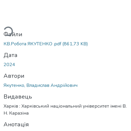
ажиться...
Файли
КВ.Робота ЯКУТЕНКО .pdf
(861,73 KB)
Дата
2024
Автори
Якутенко, Владислав Андрійович
Видавець
Харків : Харківський національний університет імені В.
Н. Каразіна
Анотація