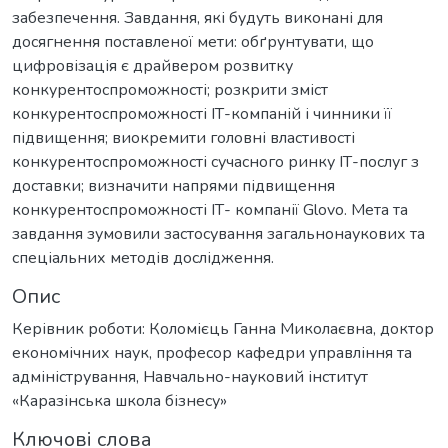
забезпечення. Завдання, які будуть виконані для
досягнення поставленої мети: обґрунтувати, що
цифровізація є драйвером розвитку
конкурентоспроможності; розкрити зміст
конкурентоспроможності ІТ-компаній і чинники її
підвищення; виокремити головні властивості
конкурентоспроможності сучасного ринку ІТ-послуг з
доставки; визначити напрями підвищення
конкурентоспроможності ІТ- компанії Glovo. Мета та
завдання зумовили застосування загальнонаукових та
спеціальних методів дослідження.
Опис
Керівник роботи: Коломієць Ганна Миколаєвна, доктор
економічних наук, професор кафедри управління та
адміністрування, Навчально-науковий інститут
«Каразінська школа бізнесу»
Ключові слова