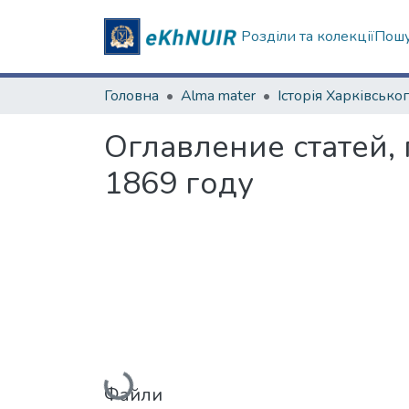
Розділи та колекції
Пошу
Головна
Alma mater
Оглавление статей,
1869 году
Вантажиться...
Файли