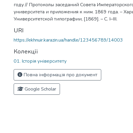
году // Протоколы заседаний Совета Императорског
университета и приложения к ним. 1869 года. – Хар
Университетской типографии, [1869]. – С. I–III.
URI
https://ekhnuir.karazin.ua/handle/123456789/14003
Колекції
01. Історія університету
Повна інформація про документ
Google Scholar