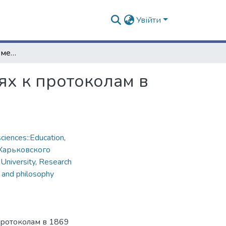
Увійти
Оглавление статей, помещенных в Приложениях к протоколам в 1869 году
х к протоколам в
ciences::Education
,
Харьковского
 University
,
Research
 and philosophy
протоколам в 1869