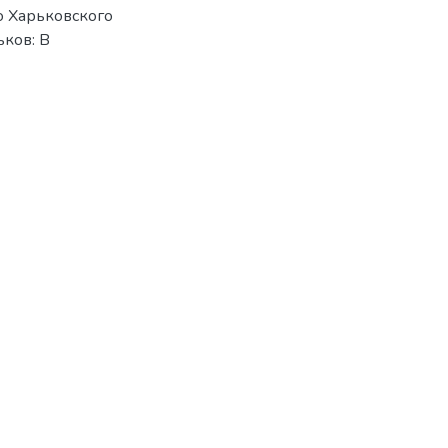
о Харьковского
ьков: В