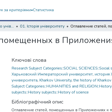
к за критеріями
Статистика
Історія Харківського університету
01. Історія університету
 помещенных в Приложения
Ключові слова
Research Subject Categories::SOCIAL SCIENCES::Social s
Харьковский Императорский университет
,
история 
университета
,
Kharkov University
,
the history of Kharkov
Subject Categories::HUMANITIES and RELIGION::History
subjects::History subjects::History of science
Бібліографічний опис
Оглавление статей, помещенных в Приложениях к 