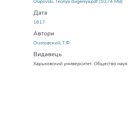
Osipovski. Teoriya dvigeniya.pdf
(10,74 MB)
Дата
1817
Автори
Осиповский, Т.Ф.
Видавець
Харьковский университет. Общество наук