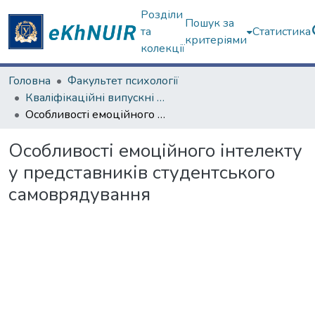
Розділи
Пошук за
та
Статистика
критеріями
колекції
Головна
Факультет психології
Кваліфікаційні випускні роботи бакалаврів. Факультет психології
Особливості емоційного інтелекту у представників студентського самоврядування
Особливості емоційного інтелекту
у представників студентського
самоврядування