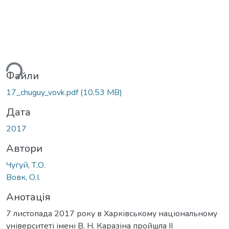
ься...
Файли
17_chuguy_vovk.pdf
(10,53 MB)
Дата
2017
Автори
Чугуй, Т.О.
Вовк, О.І.
Анотація
7 листопада 2017 року в Харківському національному
університеті імені В. Н. Каразіна пройшла ІІ