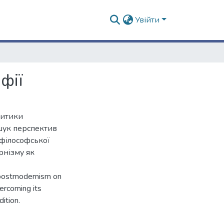
Увійти
фії
ритики
шук перспектив
 філософської
рнізму як
f postmodernism on
ercoming its
dition.