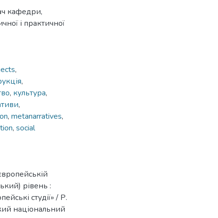
ач кафедри,
чної і практичної
jects
,
рукція
,
тво
,
культура
,
ативи
,
ion
,
metanarratives
,
ition
,
social
європейській
ький) рівень :
ейські студії» / Р.
ський національний