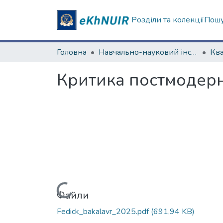
Розділи та колекції
Пошу
Головна
Навчально-науковий інститут філософії, культурології, політології
Критика постмодерн
Вантажиться...
Файли
Fedick_bakalavr_2025.pdf
(691,94 KB)