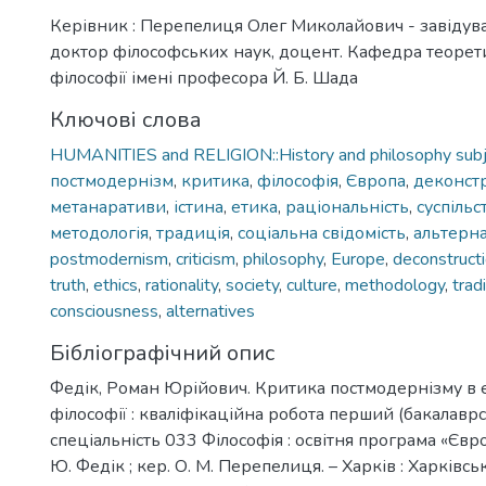
Керівник : Перепелиця Олег Миколайович - завідув
доктор філософських наук, доцент. Кафедра теорети
філософії імені професора Й. Б. Шада
Ключові слова
HUMANITIES and RELIGION::History and philosophy sub
постмодернізм
,
критика
,
філософія
,
Європа
,
деконст
метанаративи
,
істина
,
етика
,
раціональність
,
суспільс
методологія
,
традиція
,
соціальна свідомість
,
альтерн
postmodernism
,
criticism
,
philosophy
,
Europe
,
deconstruct
truth
,
ethics
,
rationality
,
society
,
culture
,
methodology
,
trad
consciousness
,
alternatives
Бібліографічний опис
Федік, Роман Юрійович. Критика постмодернізму в 
філософії : кваліфікаційна робота перший (бакалаврс
спеціальність 033 Філософія : освітня програма «Європ
Ю. Федік ; кер. О. М. Перепелиця. – Харків : Харків