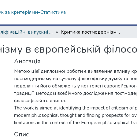
к за критеріями
Статистика
Кваліфікаційні випускні роботи бакалаврів. Навчально-науковий інститут філософії, культурології, політології
Критика постмодернізму в європейській філософії
ізму в європейській філосо
Анотація
Метою цієї дипломної роботи є виявлення впливу к
постмодернізму на сучасну філософську думку та по
подолання його обмежень у контексті європейської
традиції, методом всебічного дослідження постмоде
філософського явища.
The work is aimed at identifying the impact of criticism o
modern philosophical thought and finding prospects for ov
limitations in the context of the European philosophical tra
Опис