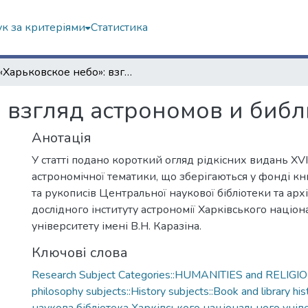
к за критеріями
Статистика
«Харьковское небо»: взгляд астрономов и библиотекарей
: взгляд астрономов и биб
Анотація
У статті подано короткий огляд рідкісних видань XVI–
астрономічної тематики, що зберігаються у фонді к
та рукописів Центральної наукової бібліотеки та арх
дослідного інституту астрономії Харківського націо
університету імені В.Н. Каразіна.
Ключові слова
Research Subject Categories::HUMANITIES and RELIGION
philosophy subjects::History subjects::Book and library his