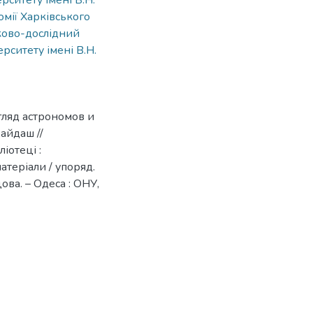
рситету імені В.Н.
омії Харківського
ково-дослідний
рситету імені В.Н.
гляд астрономов и
Кайдаш //
іотеці :
атеріали / упоряд.
цова. – Одеса : ОНУ,