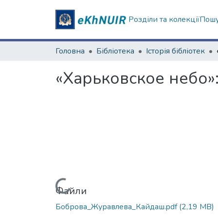
Розділи та колекції
Пошу
Головна
Бібліотека
Історія бібліотек
«Харьковское небо»
Вантажиться...
Файли
Боброва_Журавлева_Кайдаш.pdf
(2,19 MB)