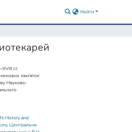
Увійти
лиотекарей
XVIII ст.
нижкових пам'яток
іву Науково-
нального
::History and
tory
,
Центральна