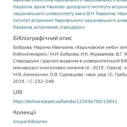
наукова бібліотека Харківського національного уніве
Каразіна
,
архів Науково-дослідного інституту астрон
національного університету імені В.Н. Каразіна
,
Нау
інститут астрономії Харківського національного уніве
Каразіна
,
астрономія
,
стародруки
Бібліографічний опис
Боброва, Марина Ивановна. «Харьковское небо»: ви
библиотекарей / М.И. Боброва, И.К. Журавлева, В.Г. 
Стародруки і рідкісні видання в університетській бібл
міжнародні книгознавчі читання (4 ; 2019 ; Одеса) : м
М.В. Алєксєєнко, О.В. Суровцева ; наук. ред. І.С. Грєб
2019. – С. 232–248.
URI
https://ekhnuir.karazin.ua/handle/123456789/15841
Колекції
Історія бібліотек