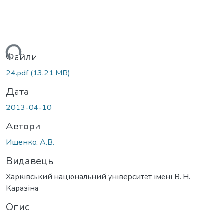
житься...
Файли
24.pdf
(13,21 MB)
Дата
2013-04-10
Автори
Ищенко, А.В.
Видавець
Харківський національний університет імені В. Н.
Каразіна
Опис