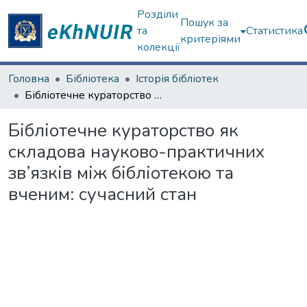
Розділи
Пошук за
та
Статистика
критеріями
колекції
Головна
Бібліотека
Історія бібліотек
Бібліотечне кураторство як складова науково-практичних зв’язків між бібліотекою та вченим: сучасний стан
Бібліотечне кураторство як
складова науково-практичних
зв’язків між бібліотекою та
вченим: сучасний стан