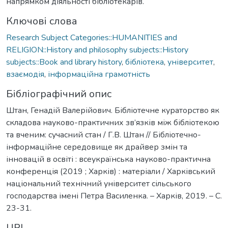
напрямком діяльності бібліотекарів.
Ключові слова
Research Subject Categories::HUMANITIES and
RELIGION::History and philosophy subjects::History
subjects::Book and library history
,
бібліотека
,
університет
,
взаємодія
,
інформаційна грамотність
Бібліографічний опис
Штан, Генадій Валерійович. Бібліотечне кураторство як
складова науково-практичних зв’язків між бібліотекою
та вченим: сучасний стан / Г.В. Штан // Бібліотечно-
інформаційне середовище як драйвер змін та
інновацій в освіті : всеукраїнська науково-практична
конференція (2019 ; Харків) : матеріали / Харківський
національний технічний університет сільського
господарства імені Петра Василенка. – Харків, 2019. – С.
23-31.
URI